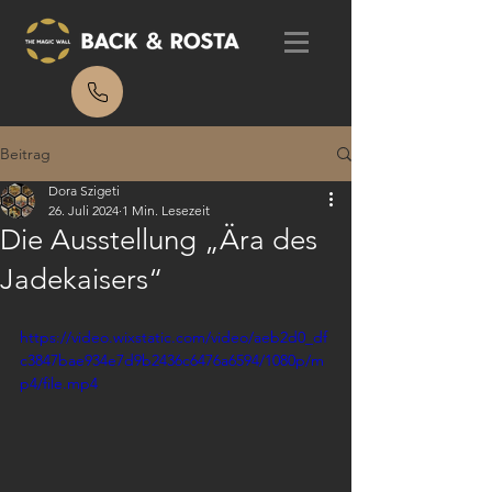
Beitrag
Dora Szigeti
26. Juli 2024
1 Min. Lesezeit
Die Ausstellung „Ära des
Jadekaisers“
https://video.wixstatic.com/video/aeb2d0_df
c3847bae934e7d9b2436c6476a6594/1080p/m
p4/file.mp4