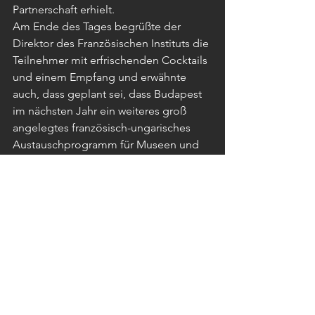
Partnerschaft erhielt.
Am Ende des Tages begrüßte der 
Direktor des Französischen Instituts die 
Teilnehmer mit erfrischenden Cocktails 
und einem Empfang und erwähnte 
auch, dass geplant sei, dass Budapest 
im nächsten Jahr ein weiteres groß 
angelegtes französisch-ungarisches 
Austauschprogramm für Museen und 
digitale Kulturorganisationen 
ausrichten werde, unter der 
Gesamtorganisation von Antoine 
Roland. Laut Roland würden die 
chinesischen und anderen 
internationalen Kontakte von Back und 
Rosta erneut berücksichtigt werden, 
und die innovativen Lösungen unseres 
interaktiven Videodisplays würden als 
spektakuläre digitale Plattform für das 