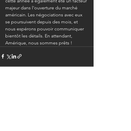
cette année a également été un facteur 
majeur dans l'ouverture du marché 
américain. Les négociations avec eux 
se poursuivent depuis des mois, et 
nous espérons pouvoir communiquer 
bientôt les détails. En attendant, 
Amérique, nous sommes prêts !
Voir tout
Posts récents