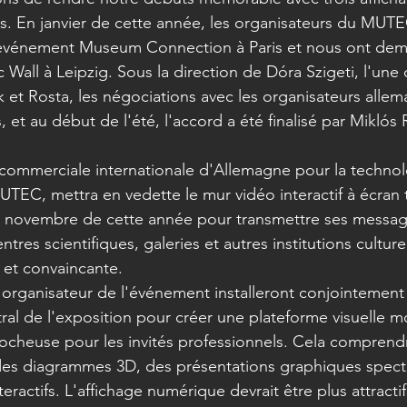
s. En janvier de cette année, les organisateurs du MUT
'événement Museum Connection à Paris et nous ont de
 Wall à Leipzig. Sous la direction de Dóra Szigeti, l'une
k et Rosta, les négociations avec les organisateurs allem
et au début de l'été, l'accord a été finalisé par Miklós 
 commerciale internationale d'Allemagne pour la techno
UTEC, mettra en vedette le mur vidéo interactif à écran 
 novembre de cette année pour transmettre ses messag
ntres scientifiques, galeries et autres institutions culture
e et convaincante.
l'organisateur de l'événement installeront conjointement
tral de l'exposition pour créer une plateforme visuelle 
rocheuse pour les invités professionnels. Cela comprendr
, des diagrammes 3D, des présentations graphiques specta
teractifs. L'affichage numérique devrait être plus attracti