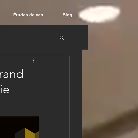
Études de cas
Blog
grand
ie