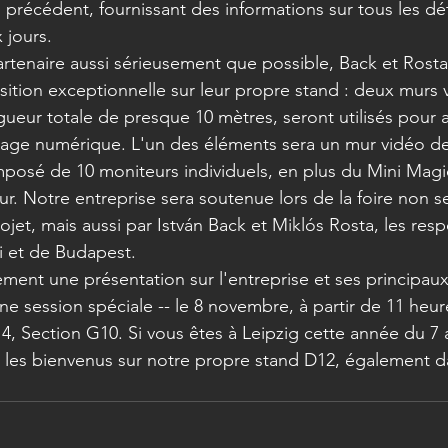
 précédent, fournissant des informations sur tous les dét
 jours.
artenaire aussi sérieusement que possible, Back et Rost
tion exceptionnelle sur leur propre stand : deux murs 
gueur totale de presque 10 mètres, seront utilisés pour at
fichage numérique. L'un des éléments sera un mur vidéo de
posé de 10 moniteurs individuels, en plus du Mini Magi
our. Notre entreprise sera soutenue lors de la foire non 
ojet, mais aussi par István Back et Miklós Rosta, les res
 et de Budapest.
ment une présentation sur l'entreprise et ses principaux 
une session spéciale -- le 8 novembre, à partir de 11 heu
 4, Section G10. Si vous êtes à Leipzig cette année du 7
les bienvenus sur notre propre stand D12, également dan