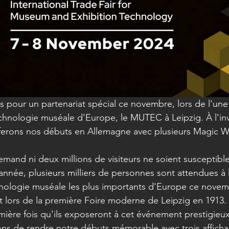
pour un partenariat spécial ce novembre, lors de l'une
chnologie muséale d'Europe, le MUTEC à Leipzig. À l'inv
ferons nos débuts en Allemagne avec plusieurs Magic Wa
emand ni deux millions de visiteurs ne soient susceptible
née, plusieurs milliers de personnes sont attendues à 
ologie muséale les plus importants d'Europe ce novemb
it lors de la première Foire moderne de Leipzig en 1913.
emière fois qu'ils exposeront à cet événement prestigieux
ns de rendre notre débuts mémorable avec trois afficha