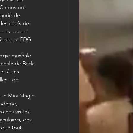
EC nous ont 
mandé de 
 des chefs de 
ands avaient 
Rosta, le PDG 
logie muséale 
tactile de Back 
es à ses 
lles - de 
 un Mini Magic 
moderne, 
a des visites 
culaires, des 
f que tout 