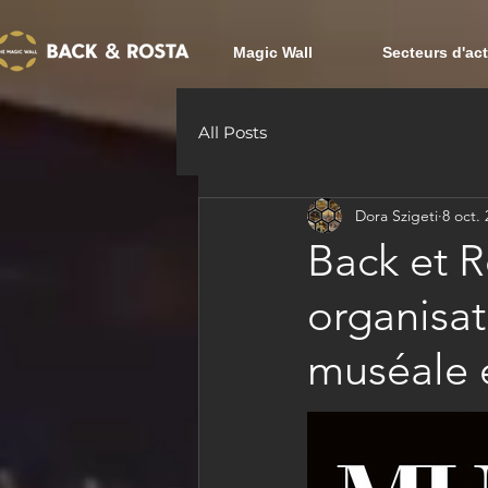
Magic Wall
Secteurs d'act
All Posts
Dora Szigeti
8 oct.
Back et R
organisat
muséale 