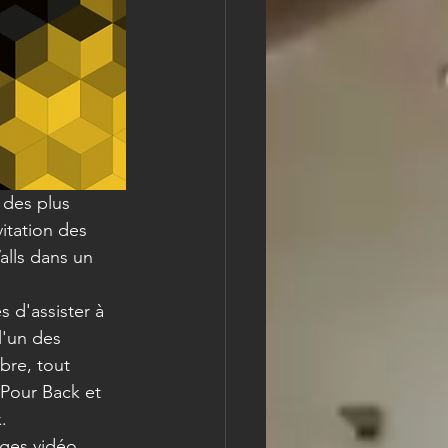
 des plus 
itation des 
lls dans un 
s d'assister à 
l'un des 
re, tout 
 Pour Back et 
.
ges vidéo 