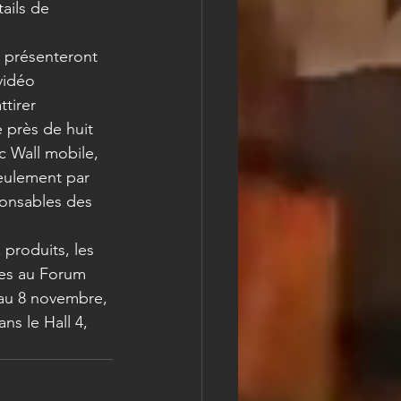
ails de 
a présenteront 
vidéo 
tirer 
 près de huit 
c Wall mobile, 
seulement par 
ponsables des 
produits, les 
res au Forum 
 au 8 novembre, 
s le Hall 4, 