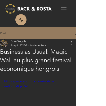
Post
Dora Szigeti
2 sept. 2024
2 min de lecture
Business as Usual: Magic
Wall au plus grand festival
économique hongrois
https://www.youtube.com/watch?
v=tUdna8qkhWc