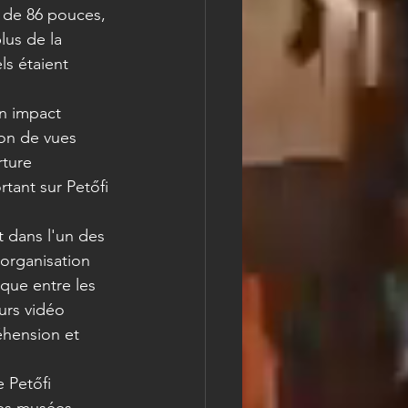
 de 86 pouces, 
lus de la 
ls étaient 
n impact 
ion de vues 
rture 
tant sur Petőfi 
t dans l'un des 
organisation 
ique entre les 
urs vidéo 
éhension et 
 Petőfi 
es musées, 