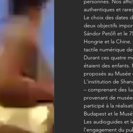
personnes. Nos affic
authentiques et rare
Le choix des dates d
deux objectifs impor
Sándor Petőfi et le 7
Hongrie et la Chine.
tactile numérique d
Durant ces quatre moi
étaient des enfants. 
proposés au Musée ch
L'institution de Sha
– comprenant des lun
provenant de musées 
participé à la réalisa
Budapest et le Musé
Les audioguides et l
l'engagement du publ