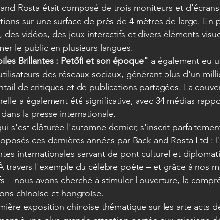
and Rosta était composé de trois moniteurs et d'écrans
tions sur une surface de près de 4 mètres de large. En p
 des vidéos, des jeux interactifs et divers éléments visue
er le public en plusieurs langues.
iles Brillantes : Petőfi et son époque"
 a également eu u
tilisateurs des réseaux sociaux, générant plus d'un mill
ntail de critiques et de publications partagées. La couve
elle a également été significative, avec 34 médias rappor
s dans la presse internationale.
qui s'est clôturée l'automne dernier, s'inscrit parfaitemen
oposés ces dernières années par Back and Rosta Ltd : l'
ntes internationales servant de pont culturel et diplomat
. À travers l'exemple du célèbre poète – et grâce à nos m
fs – nous avons cherché à stimuler l'ouverture, la compr
tions chinoise et hongroise.
mière exposition chinoise thématique sur les artefacts de
ment à une plus grande attention portée aux missions d