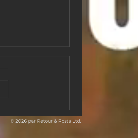
s-d’œuvre européens à
zhen, Chine : Back &
a réalise une grande
© 2026 par Retour & Rosta Ltd.
ition internationale