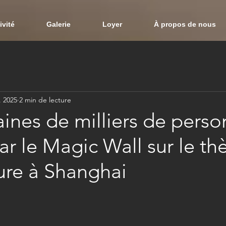
ivité
Galerie
Loyer
À propos de nous
. 2025
2 min de lecture
ines de milliers de pers
par le Magic Wall sur le t
ature à Shanghai