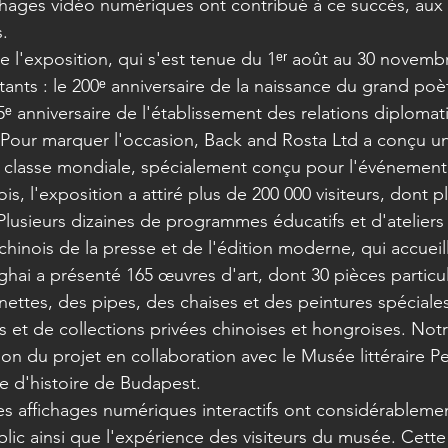
hages vidéo numériques ont contribué à ce succès, aux 
s.
e l'exposition, qui s'est tenue du 1ᵉʳ août au 30 novemb
tants : le 200ᵉ anniversaire de la naissance du grand poè
5ᵉ anniversaire de l'établissement des relations diplomat
 Pour marquer l'occasion, Back and Rosta Ltd a conçu u
e classe mondiale, spécialement conçu pour l'événement
s, l'exposition a attiré plus de 200 000 visiteurs, dont p
Plusieurs dizaines de programmes éducatifs et d'ateliers 
inois de la presse et de l'édition moderne, qui accueilla
nghai a présenté 165 œuvres d'art, dont 30 pièces particu
ettes, des pipes, des chaises et des peintures spéciales 
et de collections privées chinoises et hongroises. Notr
tion du projet en collaboration avec le Musée littéraire Pe
e d'histoire de Budapest.
es affichages numériques interactifs ont considérableme
ic ainsi que l'expérience des visiteurs du musée. Cette f