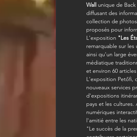
Wall
 unique de Back 
diffusant des informa
collection de photos,
proposés pour inform
L'exposition 
"Les Éto
remarquable sur les u
ainsi qu’un large éve
médiatique traditionn
et environ 60 article
L'exposition Petőfi, 
nouveaux services pr
d'expositions itinéra
pays et les cultures
numériques interacti
l'amitié entre les na
"Le succès de la pre
contribuera certaine