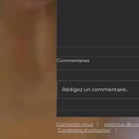
Commentaires
Rédigez un commentaire...
Le Magic Wall rejoint la Made
a Masterpiece Foundation
Contactez-nous
|
politique de co
Conditions d'utilisation
|