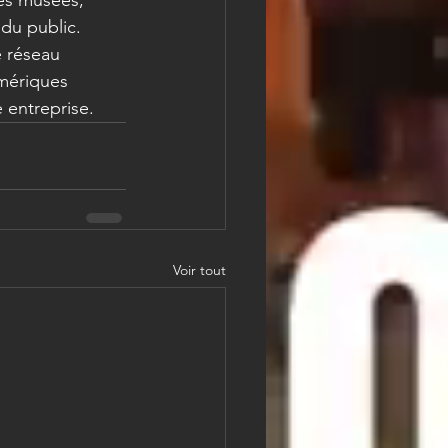
du public. 
 réseau 
umériques 
e entreprise.
Voir tout