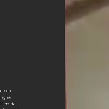
sée en 
anghai 
liers de 