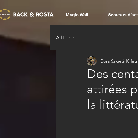
Magic Wall
Secteurs d'act
All Posts
Dora Szigeti
10 févr
Des centa
attirées 
la littér