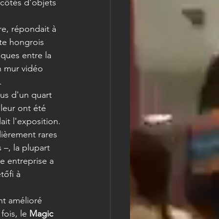
côtés d'objets 
re, répondait à 
te hongrois 
iques entre la 
n mur vidéo 
.
lus d'un quart 
leur ont été 
it l'exposition.
lièrement rares 
–, la plupart 
e entreprise a 
tőfi à 
nt amélioré 
ois, le 
Magic 