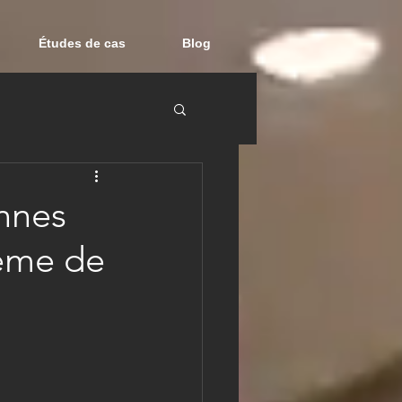
Études de cas
Blog
onnes
hème de