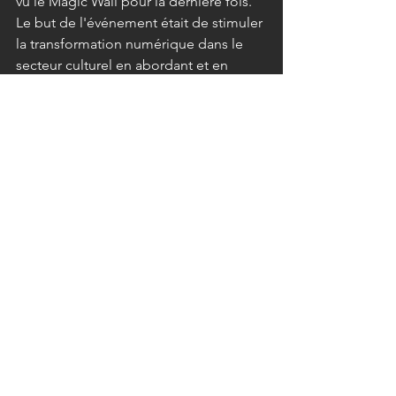
vu le Magic Wall pour la dernière fois.
Le but de l'événement était de stimuler 
la transformation numérique dans le 
secteur culturel en abordant et en 
résolvant les défis technologiques liés 
à la numérisation, et de créer de 
nouvelles opportunités commerciales 
pour les acteurs culturels de Malaga. 
Pour renforcer l'importance de 
l'occasion, plusieurs personnalités 
publiques de haut niveau étaient 
présentes, notamment le maire de 
Malaga, Francisco de la Torre, le 
représentant régional du 
Gouvernement andalou pour le 
Tourisme, la Culture et les Sports, 
Gemma del Corral, et Mariana Pineda, 
la Conseillère adjointe pour le 
Patrimoine Culturel et Historique de la 