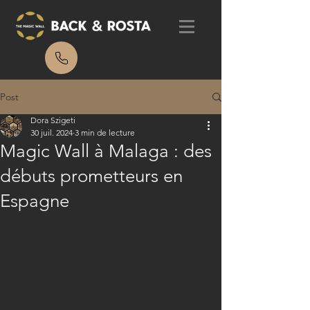
Post
Dora Szigeti
30 juil. 2024
3 min de lecture
Magic Wall à Malaga : des
débuts prometteurs en
Espagne