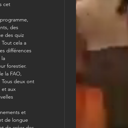
 cet 
u programme, 
nts, des 
e des quiz 
 Tout cela a 
es différences 
 la 
r forestier.
de la FAO, 
. Tous deux ont 
 et aux 
velles 
énements et 
et de longue 
t de créer des 