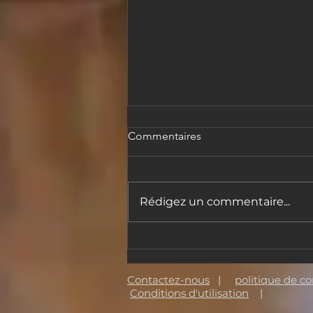
Commentaires
Rédigez un commentaire...
Le Magic Wall rejoint la Made
a Masterpiece Foundation
Contactez-nous
|
politique de co
Conditions d'utilisation
|