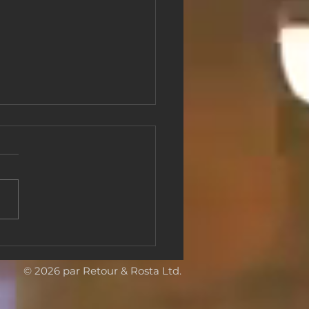
s-d’œuvre européens à
zhen, Chine : Back &
a réalise une grande
© 2026 par Retour & Rosta Ltd.
ition internationale