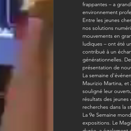
frappantes – a grand
environnement profe
Entre les jeunes che
nos solutions numér
mouvements en grand 
ludiques – ont été un
contribué à un échan
générationnelles. De 
présentation de nouv
La semaine d'événeme
Maurizio Martina, et
souligné leur ouvert
résultats des jeunes 
recherches dans la st
La 9e Semaine mondia
expositions. Le Magi
durée, a également 