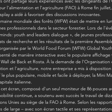
s ont partagé leurs expériences avec les dirigeants de l
r l'alimentation et l'agriculture (FAO) à Rome fin juillet
splay a aidé à favoriser des discussions innovantes.
Semaine mondiale des forêts (WFW) était de mettre en lum
nes professionnels dans le secteur forestier. Lors de l'é
minds: youth and leaders dialogue », de jeunes professi
ats de recherche et les résultats de la première Assembl
, organisée par le World Food Forum (WFW) Global Youth
ésenté de manière interactive avec le populaire affichage
Wall de Back et Rosta. À la demande de l'Organisation 
tion et l'agriculture, notre entreprise a mis à dispositio
f le plus populaire, mobile et facile à déployer, la Mini M
apitale italienne.
d, cet écran, composé d'un seul moniteur de 86 pouces a
bilité continue, a soutenu avec succès le travail de diza
ns Unies au siège de la FAO à Rome. Selon les rapports 
de large – avec son écran tactile et ses représentations