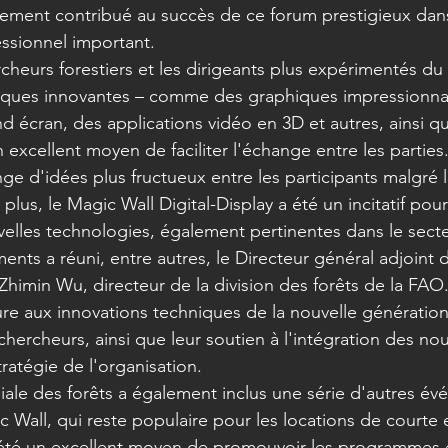
ement contribué au succès de ce forum prestigieux dans
ssionnel important.
rcheurs forestiers et les dirigeants plus expérimentés d
iques innovantes – comme des graphiques impressionna
écran, des applications vidéo en 3D et autres, ainsi qu
 excellent moyen de faciliter l'échange entre les parties.
ge d'idées plus fructueux entre les participants malgré l
plus, le Magic Wall Digital-Display a été un incitatif pour
elles technologies, également pertinentes dans le secteu
nts a réuni, entre autres, le Directeur général adjoint 
 Zhimin Wu, directeur de la division des forêts de la FAO
ure aux innovations techniques de la nouvelle génération
chercheurs, ainsi que leur soutien à l'intégration des nou
ratégie de l'organisation.
le des forêts a également inclus une série d'autres év
c Wall, qui reste populaire pour les locations de courte 
été un excellent moyen de promouvoir les programmes e