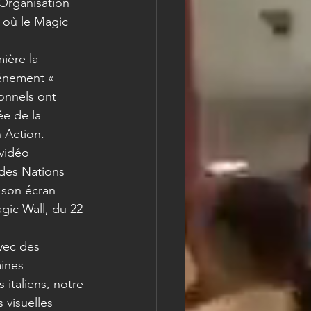
'Organisation 
, où le Magic 
ière la 
vénement « 
onnels ont 
ée de la 
 Action.
 vidéo 
des Nations 
n son écran 
agic Wall, du 22 
vec des 
ines 
italiens, notre 
 visuelles 