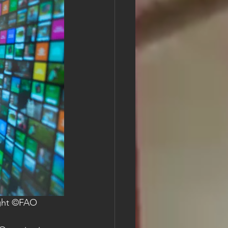
ight ©FAO