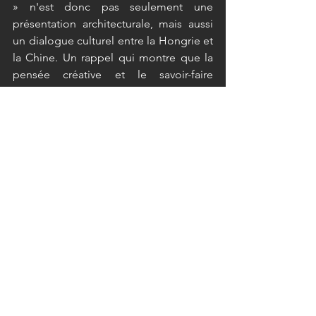
» n'est donc pas seulement une 
présentation architecturale, mais aussi 
un dialogue culturel entre la Hongrie et 
la Chine. Un rappel qui montre que la 
pensée créative et le savoir-faire 
professionnel peuvent créer une valeur 
durable au-delà des frontières 
nationales et des siècles. 
Voir tout
Posts récents