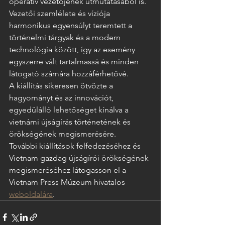
operatív vezetőjének útmutatásából is. 
Vezetői szemlélete és víziója 
harmonikus egyensúlyt teremtett a 
történelmi tárgyak és a modern 
technológia között, így az esemény 
egyszerre vált tartalmassá és minden 
látogató számára hozzáférhetővé.
A kiállítás sikeresen ötvözte a 
hagyományt és az innovációt, 
egyedülálló lehetőséget kínálva a 
vietnámi újságírás történetének és 
örökségének megismerésére.
További kiállítások felfedezéséhez és 
Vietnam gazdag újságírói örökségének 
megismeréséhez látogasson el a 
Vietnam Press Múzeum hivatalos 
weboldalára
.