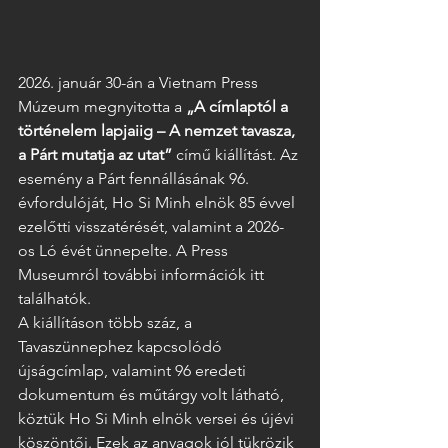
2026. január 30-án a Vietnam Press 
Múzeum megnyitotta a 
„A címlaptól a 
történelem lapjaiig – A nemzet tavasza, 
a Párt mutatja az utat”
 című kiállítást. Az 
esemény a Párt fennállásának 96. 
évfordulóját, Ho Si Minh elnök 85 évvel 
ezelőtti visszatérését, valamint a 2026-
os Ló évét ünnepelte. A Press 
Museumról további információk itt 
találhatók.
A kiállításon több száz, a 
Tavaszünnephez kapcsolódó 
újságcímlap, valamint 96 eredeti 
dokumentum és műtárgy volt látható, 
köztük Ho Si Minh elnök versei és újévi 
köszöntői. Ezek az anyagok jól tükrözik 