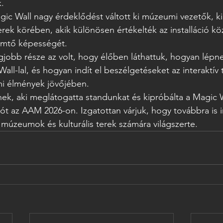
.
agic Wall nagy érdeklődést váltott ki múzeumi vezetők, kiá
rek körében, akik különösen értékelték az installáció kö
remtő képességét.
jobb része az volt, hogy élőben láthattuk, hogyan lépn
all-lal, és hogyan indít el beszélgetéseket az interaktív
i élmények jövőjében.
k, aki meglátogatta standunkat és kipróbálta a Magic W
ót az AAM 2026-on. Izgatottan várjuk, hogy továbbra is i
úzeumok és kulturális terek számára világszerte.