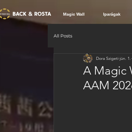
Magic Wall
Iparágak
All Posts
Dora Szigeti
jún. 1.
A Magic 
AAM 2026