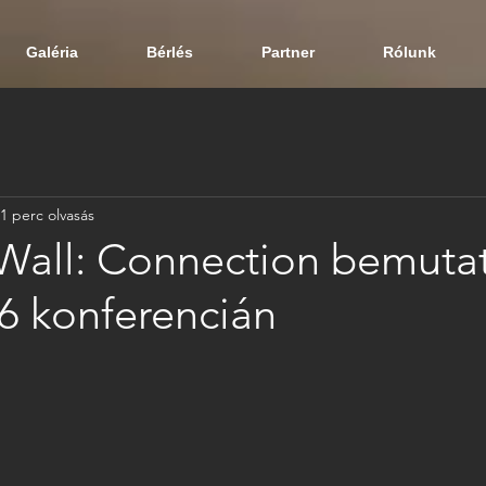
Galéria
Bérlés
Partner
Rólunk
1 perc olvasás
Wall: Connection bemutat
 konferencián