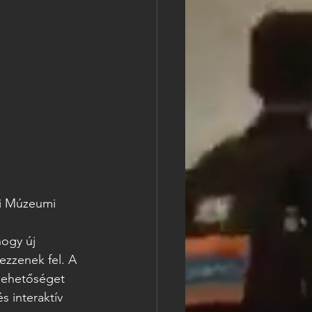
ai Múzeumi 
ogy új 
ezzenek fel. A 
 lehetőséget 
 interaktív 