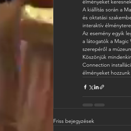
élményeket keresnek
A kiállítás során a M
és oktatási szakembe
interaktív élményte
Az esemény egyik leg
a látogatók a Magic W
szerepéről a múzeum
Köszönjük mindenkine
Connection installáci
élményeket hozzunk m
Friss bejegyzések