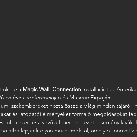
tuk be a 
Magic Wall: Connection
 installációt az Amerik
6-os éves konferenciáján és MuseumExpóján.
mi szakembereket hozta össze a világ minden tájáról, h
iákat és látogatói élményeket formáló megoldásokat fed
l és több ezer résztvevővel megrendezett esemény kiváló
csolatba lépjünk olyan múzeumokkal, amelyek innovatív és