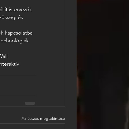
llítástervezők 
zösségi és 
ek kapcsolatba 
 technológiák 
all: 
nteraktív 
Az összes megtekintése