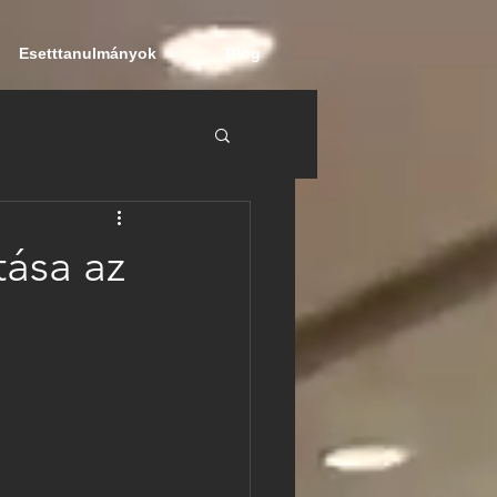
Esetttanulmányok
Blog
ása az