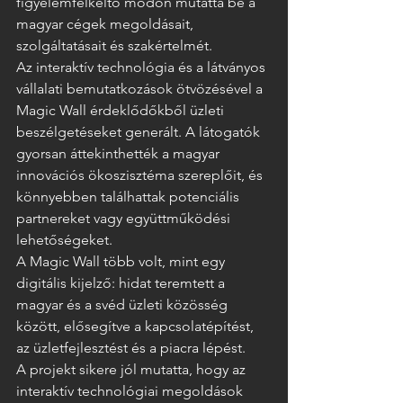
figyelemfelkeltő módon mutatta be a 
magyar cégek megoldásait, 
szolgáltatásait és szakértelmét.
Az interaktív technológia és a látványos 
vállalati bemutatkozások ötvözésével a 
Magic Wall érdeklődőkből üzleti 
beszélgetéseket generált. A látogatók 
gyorsan áttekinthették a magyar 
innovációs ökoszisztéma szereplőit, és 
könnyebben találhattak potenciális 
partnereket vagy együttműködési 
lehetőségeket.
A Magic Wall több volt, mint egy 
digitális kijelző: hidat teremtett a 
magyar és a svéd üzleti közösség 
között, elősegítve a kapcsolatépítést, 
az üzletfejlesztést és a piacra lépést.
A projekt sikere jól mutatta, hogy az 
interaktív technológiai megoldások 