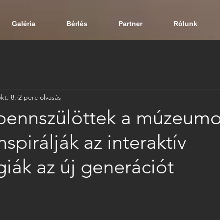
Galéria
Bérlés
Partner
Rólunk
kt. 8.
2 perc olvasás
s bennszülöttek a múzeum
spirálják az interaktív
iák az új generációt