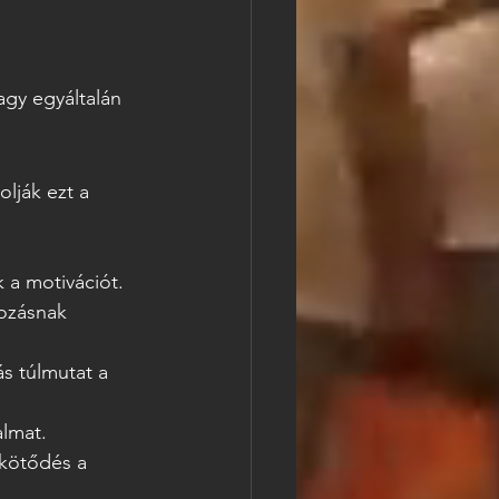
gy egyáltalán 
olják ezt a 
k a motivációt.
kozásnak 
s túlmutat a 
almat.
kötődés a 