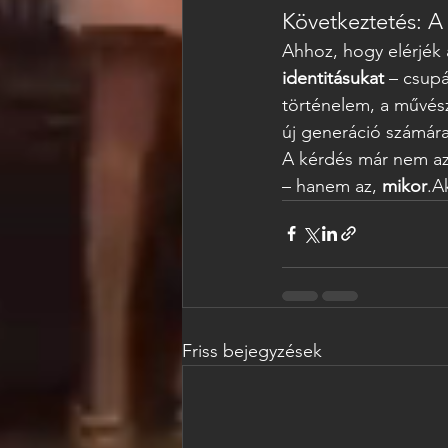
Következtetés: A
Ahhoz, hogy elérjék 
identitásukat
 – csup
történelem, a művész
új generáció számára
A kérdés már nem a
– hanem az, 
mikor
.A
Friss bejegyzések