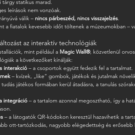
 tárgy statikus marad.
es leírások nem vonzóak.
rányúvá válik – 
nincs párbeszéd, nincs visszajelzés
.
 a fiatalok kevesebb időt töltenek a múzeumokban – va
tozást az interaktív technológiák
stallációk, mint például a 
Magic Wall®
, közvetlenül orvos
lógiák a következőket kínálják:
s interakció
 – a csoportok együtt fedezik fel a tartalmat.
emek
 – kvízek, „like” gombok, játékok és jutalmak növeli
a tudás játékos formában kerül átadásra, a tanulás szóra
 integráció
 – a tartalom azonnal megosztható, így a hatá
son.
és
 – a látogatók QR-kódokon keresztül hazavihetik a tart
abb ott-tartózkodás, nagyobb elégedettség és erősebb 