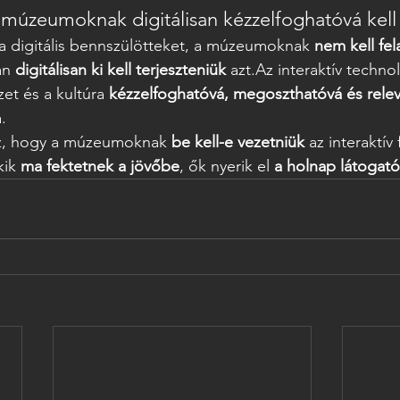
 múzeumoknak digitálisan kézzelfoghatóvá kell 
a digitális bennszülötteket, a múzeumoknak 
nem kell fel
án 
digitálisan ki kell terjeszteniük
azt.Az
i
nteraktív techno
et és a kultúra 
kézzelfoghatóvá, megoszthatóvá és rele
.
z, hogy a múzeumoknak 
be kell-e vezetniük
 az interaktí
kik 
ma fektetnek a jövőbe
, ők nyerik el 
a holnap látogató