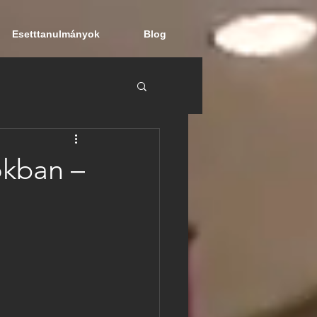
Esetttanulmányok
Blog
okban –