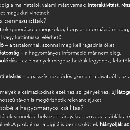
dig a mai fiatalok valami mást várnak: 
interaktivitást, rés
ket magukkal vihetnek.
lis bennszülöttek?
öttek generációja megszokta, hogy az információ mindig,
l vagy kattintással elérhető.
dő
 – a tartalomnak azonnal meg kell ragadnia őket.
datosság
 – a hagyományos információ már nem elég.
solódás
 – az élmények megoszthatóak legyenek, lehetől
nti elvárás
 – a passzív nézelődés „kiment a divatból”, az a
elyek alkalmazkodnak ezekhez az igényekhez, 
új látog
 hosszú távon is megőrizhetik relevanciájukat.
öbbé a hagyományos kiállítás?
tások vitrinekbe helyezett tárgyakra, szöveges táblákra 
nek.A probléma: a digitális bennszülöttek 
hiányolják az