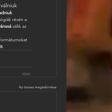
válniuk
adniuk 
lógiák révén a 
vánssá
 válik az 
v formátumokat 
it
.
Az összes megtekintése