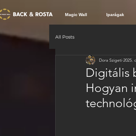
Magic Wall
Iparágak
All Posts
Dora Szigeti
2025. o
Digitáli
Hogyan in
technológ