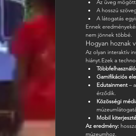
Az üveg mögötti
A hosszú szöveg
A látogatás egyi
Ennek eredményeként
nem jönnek többé.
Hogyan hoznak vál
Az olyan interaktív in
hiányt.Ezek a techno
Többfelhasználó
Gamifikációs el
Edutainment
 – 
érződik.
Közösségi média
múzeumlátogatá
Mobil kiterjeszt
Az eredmény:
 hossz
múzeumhoz.