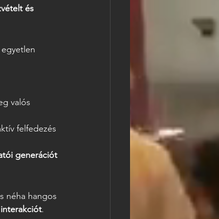
zvételt és 
 egyetlen 
eg valós 
ktív felfedezés 
atói generációt 
és néha hangos 
 interakciót
.