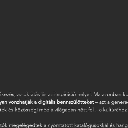
zés, az oktatás és az inspiráció helyei. Ma azonban ko
an vonzhatják a digitális bennszülötteket
 – azt a generá
tek és közösségi média világában nőtt fel – a kultúrához 
atók megelégedtek a nyomtatott katalógusokkal és hang