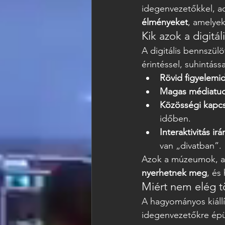
idegenvezetőkkel, ad
élményeket
, amelye
Kik azok a digitá
A digitális bennszül
érintéssel, suhintássa
Rövid figyelemi
Magas médiatu
Közösségi kapc
időben.
Interaktivitás irá
van „divatban”.
Azok a múzeumok, am
nyerhetnek meg
, és
Miért nem elég t
A hagyományos kiállí
idegenvezetőkre épül