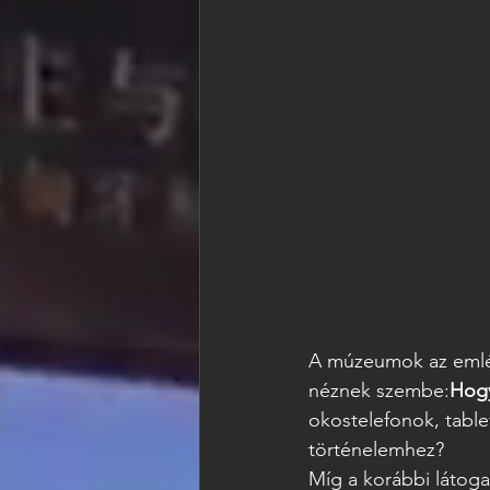
A múzeumok az emléke
néznek szembe:
Hogy
okostelefonok, table
történelemhez?
Míg a korábbi látog