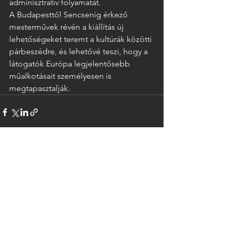
adminisztratív folyamatát.
A Budapesttől Sencsenig érkező 
mesterművek révén a kiállítás új 
lehetőségeket teremt a kultúrák közötti 
párbeszédre, és lehetővé teszi, hogy a 
látogatók Európa legjelentősebb 
műalkotásait személyesen is 
megtapasztalják.
Az összes megtekintése
Friss bejegyzések