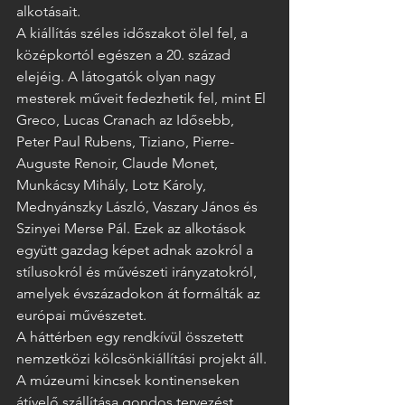
alkotásait.
A kiállítás széles időszakot ölel fel, a 
középkortól egészen a 20. század 
elejéig. A látogatók olyan nagy 
mesterek műveit fedezhetik fel, mint El 
Greco, Lucas Cranach az Idősebb, 
Peter Paul Rubens, Tiziano, Pierre-
Auguste Renoir, Claude Monet, 
Munkácsy Mihály, Lotz Károly, 
Mednyánszky László, Vaszary János és 
Szinyei Merse Pál. Ezek az alkotások 
együtt gazdag képet adnak azokról a 
stílusokról és művészeti irányzatokról, 
amelyek évszázadokon át formálták az 
európai művészetet.
A háttérben egy rendkívül összetett 
nemzetközi kölcsönkiállítási projekt áll. 
A múzeumi kincsek kontinenseken 
átívelő szállítása gondos tervezést, 