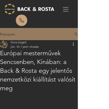
Bejegyzés
Dora Szigeti
jún. 10.
1 perc olvasás
Európai mesterművek
Sencsenben, Kínában: a
Back & Rosta egy jelentős
nemzetközi kiállítást valósít
meg