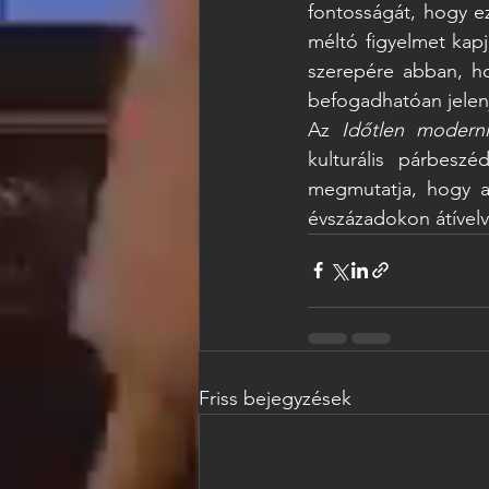
fontosságát, hogy e
méltó figyelmet kapj
szerepére abban, ho
befogadhatóan jelen
Az 
Időtlen moderni
kulturális párbesz
megmutatja, hogy a
évszázadokon átível
Friss bejegyzések