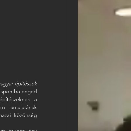
agyar építészek 
zéspontba enged 
építészeknek a 
n arculatának 
hazai közönség 
nem csupán egy 