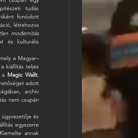
tészeti tudás 
iként fonódott 
áció, létrehozva 
tlen modernitás
és kulturális 
amely a Magyar–
kiállítás teljes 
 a 
Magic Wallt
, 
ehetőséget adott 
gában, archív 
ítás nem csupán 
. ügyvezetője és 
lítás egyszerre 
Kiemelte annak 