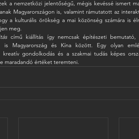
zek a nemzetközi jelentőségű, mégis kevéssé ismert ma
anak Magyarországon is, valamint rámutatott az interakt
gy a kulturális örökség a mai közönség számára is él
jen meg. 
tás
 című kiállítás így nemcsak építészeti bemutató
éd is Magyarország és Kína között. Egy olyan emlék
 kreatív gondolkodás és a szakmai tudás képes orsz
ve maradandó értéket teremteni. 