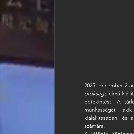
2025. december 2-án
öröksége
 című kiáll
betekintést. A tár
munkásságát, akik
kialakításában, és 
számára. 
A kiállítás középp