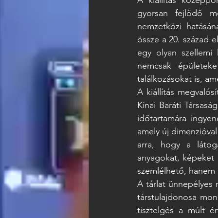
gyorsan fejlődő m
nemzetközi hatásána
össze a 20. század el
egy olyan szellemi 
nemcsak épületeket
találkozásokat is, a
A kiállítás megvalósí
Kínai Baráti Társaság
időtartamára ingyene
amely új dimenzióval 
arra, hogy a látog
anyagokat, képeket é
szemlélhető, hanem a
A tárlat ünnepélyes 
társtulajdonosa mon
tisztelgés a múlt é