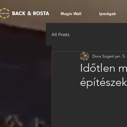
Magic Wall
Iparágak
All Posts
Dora Szigeti
jan. 5.
Időtlen 
építésze