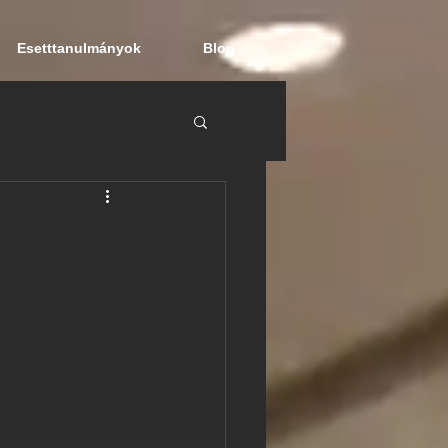
Esetttanulmányok
Blog