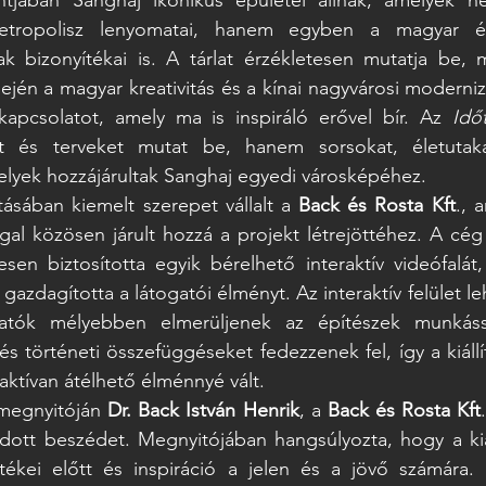
etropolisz lenyomatai, hanem egyben a magyar épí
k bizonyítékai is. A tárlat érzékletesen mutatja be, m
ején a magyar kreativitás és a kínai nagyvárosi moderniz
kapcsolatot, amely ma is inspiráló erővel bír. Az 
Idő
 és terveket mutat be, hanem sorsokat, életutakat 
melyek hozzájárultak Sanghaj egyedi városképéhez. 
tásában kiemelt szerepet vállalt a 
Back és Rosta Kft
., 
gal közösen járult hozzá a projekt létrejöttéhez. A cég a 
sen biztosította egyik bérelhető interaktív videófalát,
gazdagította a látogatói élményt. Az interaktív felület l
atók mélyebben elmerüljenek az építészek munkássá
s történeti összefüggéseket fedezzenek fel, így a kiáll
ktívan átélhető élménnyé vált. 
megnyitóján 
Dr. Back István Henrik
, a 
Back és Rosta Kft
dott beszédet. Megnyitójában hangsúlyozta, hogy a kiál
rtékei előtt és inspiráció a jelen és a jövő számára. 