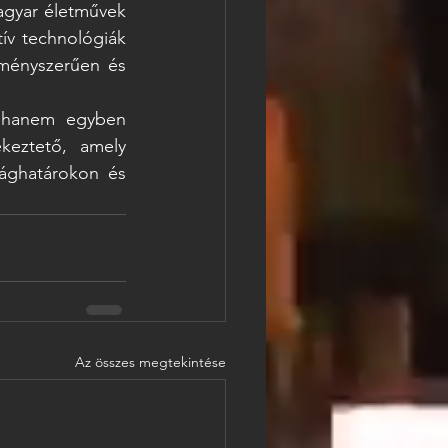
gyar életművek 
ív technológiák 
ményszerűen és 
, hanem egyben 
eztető, amely 
ághatárokon és 
Az összes megtekintése