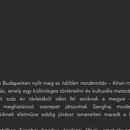
 Budapesten nyílt meg az 
Időtlen modernitás – Kínai–m
ítás, amely egy különleges történelmi és kulturális mets
lat száz év távlatából idézi fel azoknak a magyar 
 meghatározó szerepet játszottak Sanghaj moder
akiknek életműve eddig jórészt ismeretlen maradt a 
ontjában Sanghaj ikonikus épületei állnak, amelyek 