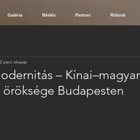
Galéria
Bérlés
Partner
Rólunk
2 perc olvasás
modernitás – Kínai–magyar
k öröksége Budapesten