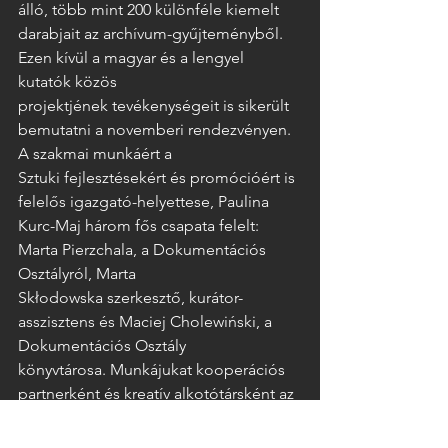
álló, több mint 200 különféle kiemelt 
darabjait az archívum-gyűjteményből. 
Ezen kívül a magyar és a lengyel 
kutatók közös 
projektjének tevékenységeit is sikerült 
bemutatni a novemberi rendezvényen. 
A szakmai munkáért a 
Sztuki fejlesztésekért és promócióért is 
felelős igazgató-helyettese, Paulina 
Kurc-Maj három fős csapata felelt: 
Marta Pierzchala, a Dokumentációs 
Osztályról, Marta 
Skłodowska szerkesztő, kurátor-
asszisztens és Maciej Cholewiński, a 
Dokumentációs Osztály 
könyvtárosa. Munkájukat kooperációs 
partnerként és kreatív alkotótársként az 
Artpool művészeti 
csoportosulás kollégái látták el. A 