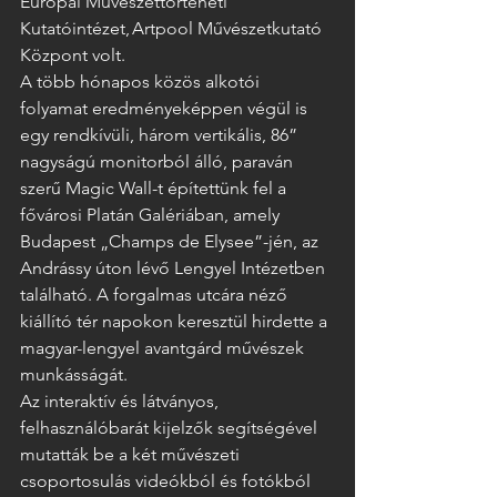
Európai Művészettörténeti 
Kutatóintézet, Artpool Művészetkutató 
Központ volt. 
A több hónapos közös alkotói 
folyamat eredményeképpen végül is 
egy rendkívüli, három vertikális, 86” 
nagyságú monitorból álló, paraván 
szerű Magic Wall-t építettünk fel a 
fővárosi Platán Galériában, amely 
Budapest „Champs de Elysee”-jén, az 
Andrássy úton lévő Lengyel Intézetben 
található. A forgalmas utcára néző 
kiállító tér napokon keresztül hirdette a 
magyar-lengyel avantgárd művészek 
munkásságát.   
Az interaktív és látványos, 
felhasználóbarát kijelzők segítségével 
mutatták be a két művészeti 
csoportosulás videókból és fotókból 