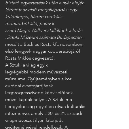
biztató egyeztetések után a nyár elején 
létrejött az első megállapodás: egy 
különleges, három vertikális 
monitorból álló, paraván 
szerű Magic Wall-t installáltunk a lodz-
i Sztuki Múzeum számára Budapesten 
– 
mesélt a Back és Rosta kft. novemberi, 
első lengyel-magyar kooperációjáról 
Rosta Miklós cégvezető. 
A Sztuki a világ egyik 
legrégebbi modern művészeti 
múzeuma. Gyűjteményben a kor 
európai avantgárdjának 
legprogresszívebb képviselőinek 
művei kaptak helyet. A Sztuki ma 
Lengyelország egyetlen olyan kulturális 
intézménye, amely a 20. és 21. századi 
világművészet ilyen kiterjedt 
gyűjteményével rendelkezik. A 