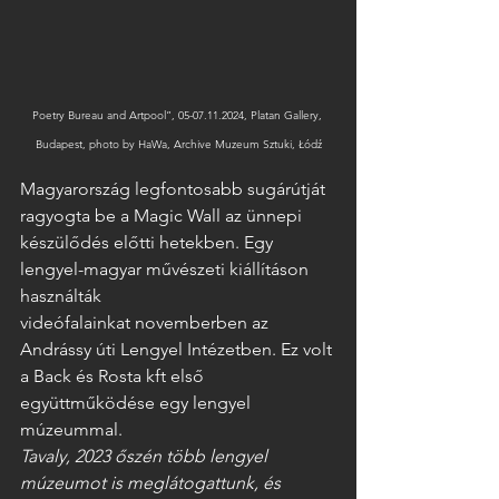
Poetry Bureau and Artpool”, 05-07.11.2024, Platan Gallery, 
Budapest, photo by HaWa, Archive Muzeum Sztuki, Łódź
Magyarország legfontosabb sugárútját 
ragyogta be a Magic Wall az ünnepi 
készülődés előtti hetekben. Egy 
lengyel-magyar művészeti kiállításon 
használták 
videófalainkat novemberben az 
Andrássy úti Lengyel Intézetben. Ez volt 
a Back és Rosta kft első 
együttműködése egy lengyel 
múzeummal.   
Tavaly, 2023 őszén több lengyel 
múzeumot is meglátogattunk, és 