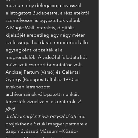
múzeum egy delegációja tavasszal 
ellátogatott Budapestre, a részletekről 
személyesen is egyeztettek velünk.  
A Magic Wall interaktív, digitális 
kijelzőjét eredetileg egy négy méter 
szélességű, hat darab monitorból álló 
egységként képzelték el a 
megrendelők. A videófal feladata két 
művészeti csoport bemutatása volt. 
Andrzej Partum (Varsó) és Galántai 
György (Budapest) által az 1970-es 
években létrehozott 
archívumainak válogatott munkáit 
tervezték vizualizálni a kurátorok. 
A 
jövő 
archívumai
(Archiwa przyszłości)
 című 
projekthez a Sztuki magyar partnere a 
Szépművészeti Múzeum – Közép-