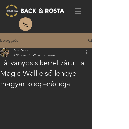
Bejegyzés
Dora Szigeti
2024. dec. 13.
2 perc olvasás
Látványos sikerrel zárult a
Magic Wall első lengyel-
magyar kooperációja