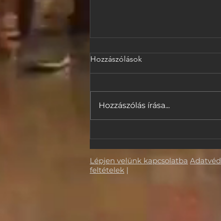
Hozzászólások
Hozzászólás írása...
A Magic Wall csatlakozik a
Made a Masterpiece
Alapítványhoz
Lépjen velünk kapcsolatba
Adatvé
feltételek
|