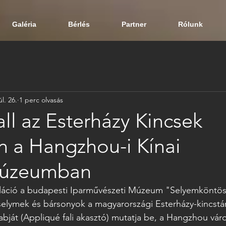
Galéria
Bérlés
Partner
Rólunk
úl. 26.
1 perc olvasás
l az Esterházy Kincsek
on a Hangzhou-i Kínai
úzeumban
talláció a budapesti Iparművészeti Múzeum "Selyemköntö
elymek és bársonyok a magyarországi Esterházy-kincstá
rabját (Appliqué fali akasztó) mutatja be, a Hangzhou váro