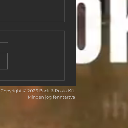
pai mesterművek
senben, Kínában: a Back
Copyright © 2026 Back & Rosta Kft.
sta egy jelentős
Minden jog fenntartva
tközi kiállítást valósít