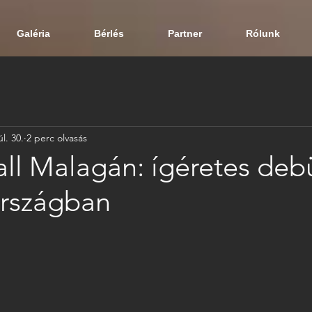
Galéria
Bérlés
Partner
Rólunk
úl. 30.
2 perc olvasás
ll Malagán: ígéretes deb
rszágban