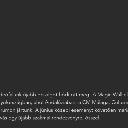
 videófalunk újabb országot hódított meg! A Magic Wall e
yolországban, ahol Andalúziában, a CM Málaga, Cultu
orumon jártunk. A június közepi eseményt követően máris
vás egy újabb szakmai rendezvényre, ősszel.