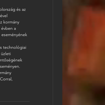
ország és az 
ével 
úz kormány 
z évben a 
a eseményének 
os technológiai 
üzleti 
lentőségének 
eseményen. 
ormány 
Corral, 