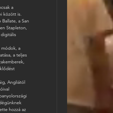
mcsak a 
 között is. 
Ballate, a San 
en Stapleton, 
igitális 
s módok, a 
tása, a teljes 
szakemberek, 
klődést 
g, Angliától 
óival 
panyolországi 
ndégünknek 
ette hozzá az 