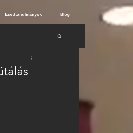
Esetttanulmányok
Blog
ütálás