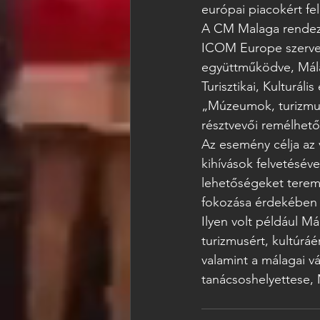
európai piacokért fe
A CM Malaga rendez
ICOM Europe szervez
együttműködve, Mála
Turisztikai, Kulturá
„Múzeumok, turizmus
résztvevői remélhetől
Az esemény célja az v
kihívások felvetéséve
lehetőségeket teremt
fokozása érdekében t
Ilyen volt például M
turizmusért, kultúráé
valamint a málagai vá
tanácsoshelyettese, 