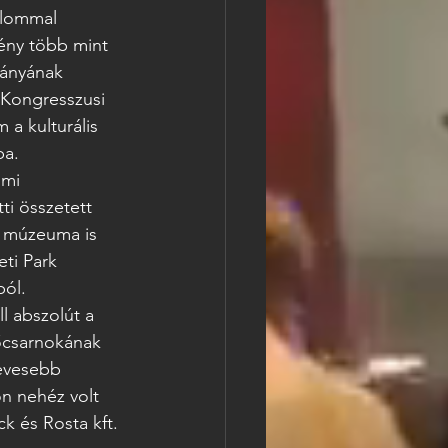
alommal 
ény több mint 
mányának 
 Kongresszusi 
a kulturális 
ba.
umi 
ti összetett 
ő múzeuma is 
ti Park 
ól.
l abszolút a 
főcsarnokának 
nevesebb 
n nehéz volt 
ck és Rosta kft. 