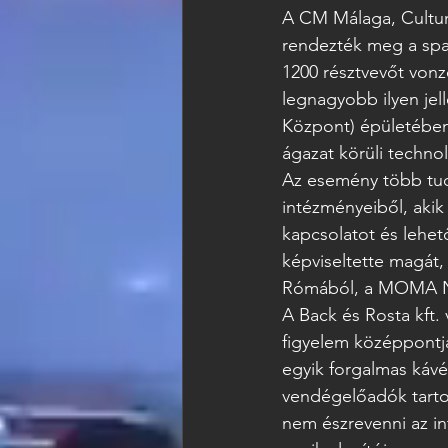
A CM Málaga, Cultur
rendezték meg a spa
1200 résztvevőt von
legnagyobb ilyen jel
Központ) épületében 
ágazat körüli techno
Az esemény több tuca
intézményeiből, akik
kapcsolatot és lehet
képviseltette magát,
Rómából, a MOMA Ne
A Back és Rosta kft.
figyelem középpontjá
egyik forgalmas kávé
vendégelőadók tartot
nem észrevenni az int