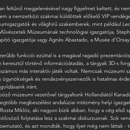
san feltűnő megjelenésével nagy figyelmet keltett, és ne
em a nemzetközi szakmai küldöttek előkelő VIP vendégei
migazgatók és világhírű szakemberek, mint például Leo 
Művészetek Múzeumának technológiai igazgatója, Steph
apító igazgatója vagy Agnès Abastado, a Musée d'Orsay d
erűbb funkciói ezúttal is a magával ragadó prezentáció
keresztül történő információátadás, a tárgyak 3D-s forga
 számos más interaktív játék voltak. Nemcsak múzeumi 
is ügynökségek és rendezvényszervezők is hatalmas érde
goldásaink iránt.
öző múzeumi vezetővel tárgyaltunk Hollandiától Kanadái
legtöbb megbeszélést andalúziai intézmény helyi igazgat
 Rosta Miklós, aki nagyon bízik abban, hogy a cég első s
ölcsöző folytatása lesz a szakmai diskurzusnak. Sok ve
v bemutató, és azt mondták, hogy ilyet még nem láttak - t