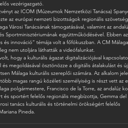
lelős vezérigazgató.
vényt az ICOM (Múzeumok Nemzetközi Tanácsa) Spanyol
te az európai nemzeti bizottságok regionális szövetség
ga Városi Tanácsának támogatásával, valamint az andal
lis és Sportminisztériumának együttműködésével. Ebben a
 és innováció” témája volt a főfókuszban. A CM Málag
eg nem utoljára láthatták a videófalunkat.
olt, hogy a kulturális ágazat digitalizációjával kapcsolat
l és megoldásával ösztönözze a digitális átalakulást és új 
sen Málaga kulturális szereplői számára. Az alkalom je
öbb magas rangú közéleti személyiség is részt vett az 
álaga polgármestere, Francisco de la Torre, az andalúz k
rt és sportért felelős regionális megbízottja, Gemma del 
rosi tanács kulturális és történelmi örökségért felelős 
Mariana Pineda.