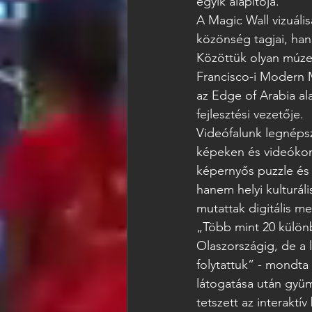
egyik alapítója.
A Magic Wall vizuáli
közönség tagjai, han
Közöttük olyan múzeu
Francisco-i Modern 
az Edge of Arabia al
fejlesztési vezetője.
Videófalunk legnépsz
képeken és videókon 
képernyős puzzle és
hanem helyi kulturál
mutattak digitális me
„Több mint 20 különb
Olaszországig, de a 
folytattuk” - mondta
látogatása után gyüm
tetszett az interaktí