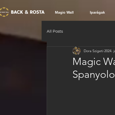
Magic Wall
Iparágak
All Posts
Dora Szigeti
2024. j
Magic Wa
Spanyolo