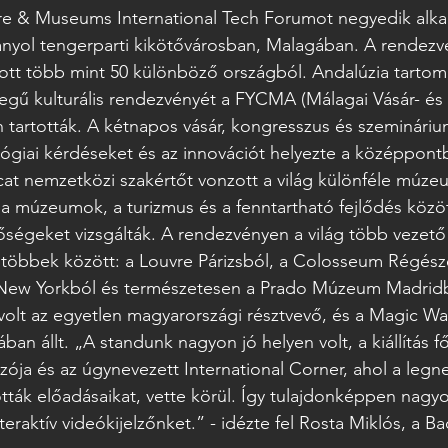
e & Museums International Tech Forumot negyedik alk
nyol tengerparti kikötővárosban, Malagában. A rendezv
zott több mint 50 különböző országból. Andalúzia tarto
legű kulturális rendezvényét a FYCMA (Málagai Vásár- és
tartották. A kétnapos vásár, kongresszus és szeminárium 
lógiai kérdéseket és az innovációt helyezte a középpont
t nemzetközi szakértőt vonzott a világ különféle múze
 a múzeumok, a turizmus és a fenntartható fejlődés közöt
őségeket vizsgálták. A rendezvényen a világ több vezet
 többek között: a Louvre Párizsból, a Colosseum Régésze
w Yorkból és természetesen a Prado Múzeum Madridb
 volt az egyetlen magyarországi résztvevő, és a Magic Wal
ban állt. „A standunk nagyon jó helyen volt, a kiállítás 
zója és az úgynevezett International Corner, ahol a leg
ták előadásaikat, vette körül. Így tulajdonképpen nagyo
eraktív videókijelzőnket.” - idézte fel Rosta Miklós, a Ba