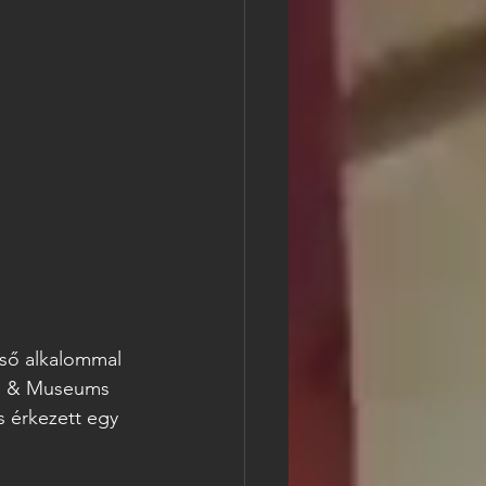
lső alkalommal 
re & Museums 
 érkezett egy 