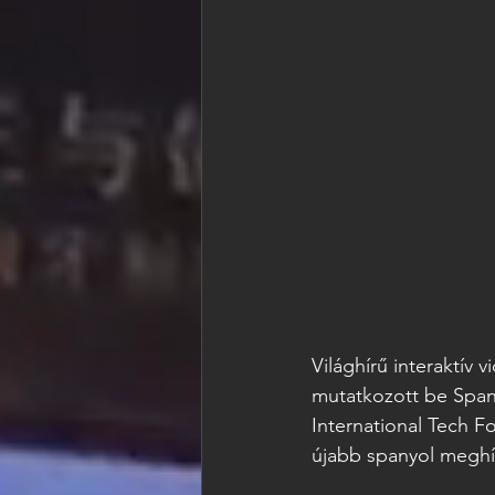
Világhírű interaktív
mutatkozott be Span
International Tech F
újabb spanyol meghí