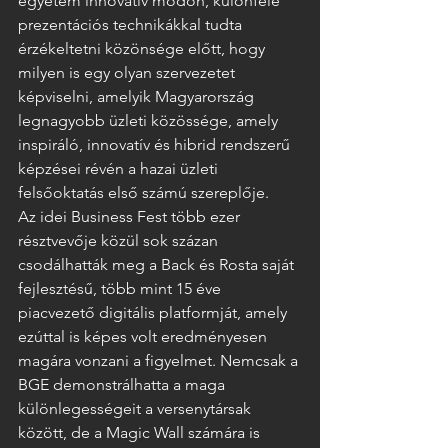
egyetem innovatív módon, különféle 
prezentációs technikákkal tudta 
érzékeltetni közönsége előtt, hogy 
milyen is egy olyan szervezetet 
képviselni, amelyik Magyarország 
legnagyobb üzleti közössége, amely 
inspiráló, innovatív és hibrid rendszerű 
képzései révén a hazai üzleti 
felsőoktatás első számú szereplője.
Az idei Business Fest több ezer 
résztvevője közül sok százan 
csodálhatták meg a Back és Rosta saját 
fejlesztésű, több mint 15 éve 
piacvezető digitális platformját, amely 
ezúttal is képes volt eredményesen 
magára vonzani a figyelmet. Nemcsak a 
BGE demonstrálhatta a maga 
különlegességeit a versenytársak 
között, de a Magic Wall számára is 