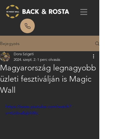
Bejegyzés
Dora Szigeti
2024. szept. 2.
1 perc olvasás
Magyarország legnagyobb
üzleti fesztiválján is Magic
Wall
https://www.youtube.com/watch?
v=tUdna8qkhWc