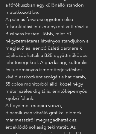
a főfókuszban egy különálló standon 
mutatkozott be.
A patinás fővárosi egyetem első 
felsőoktatási intézményként vett részt a 
Business Festen. Több, mint 70 
négyzetméteres látványos standjukon a 
meglévő és leendő üzleti partnereik 
tájékozódhattak a B2B együttműködési 
lehetőségekről. A gazdasági, kulturális 
és tudományos ismeretterjesztéshez 
kiváló eszközként szolgált a hat darab, 
55 colos monitorból álló, közel négy 
méter széles digitális, érintőképernyős 
kijelző falunk.
A figyelmet magára vonzó, 
dinamikusan vibráló grafikai elemek 
már messziről megragadhatták az 
érdeklődő sokaság tekintetét. Az 