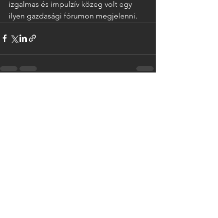
izgalmas és impulzív közeg volt egy 
ilyen gazdasági fórumon megjelenni.
Az összes megtekintése
Friss bejegyzések