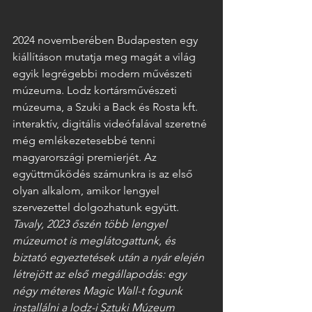
2024 novemberében Budapesten egy 
kiállításon mutatja meg magát a világ 
egyik legrégebbi modern művészeti 
múzeuma. Lodz kortársművészeti 
múzeuma, a Szuki a Back és Rosta kft. 
interaktív, digitális videófalával szeretné 
még emlékezetesebbé tenni 
magyarországi premierjét. Az 
együttműködés számunkra is az első 
olyan alkalom, amikor lengyel 
szervezettel dolgozhatunk együtt. 
Tavaly, 2023 őszén több lengyel 
múzeumot is meglátogattunk, és 
biztató egyeztetések után a nyár elején 
létrejött az első megállapodás: egy 
négy méteres Magic Wall-t fogunk 
installálni a lodz-i
Sztuki Múzeum 