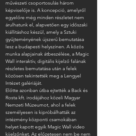
művészeti csoportosulás három 
képviselője is. A koncepció, amelyről 
egyelőre még minden részletet nem 
árulhatunk el, alapvetően egy időszaki 
kiállításhoz készül, amely a Sztuki 
gyűjteményének újszerű bemutatása 
lesz a budapesti helyszínen. A közös 
munka alapjainak átbeszélése, a Magic 
Wall interaktív, digitális kijelző falának 
részletes bemutatása után a felek 
közösen tekintették meg a Lengyel 
Intézet galériáját. 
Előtte azonban útba ejtették a Back és 
Rosta kft. irodájához közeli Magyar 
Nemzeti Múzeumot, ahol a felek 
személyesen is kipróbálhatták az 
intézmény központi csarnokában 
helyet kapott egyik Magic Wall video 
kijelzőnket. Az előzetesen nem be nem 