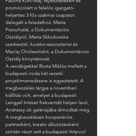
Paulina Kurc-Maj, fejlesztésekért és 
promócióért is felelős igazgató-
helyettes 3 fős szakmai csapatot 
delegált a feladathoz: Marta 
Pierzchalát, a Dokumentációs 
Osztályról, Marta Skłodowska 
szerkesztő, kurátor-asszisztenst és 
Maciej Cholewińskit, a Dokumentációs 
Osztály könyvtárosát. 
A vendégekkel Rosta Miklós mellett a 
budapesti iroda két vezető 
projektmenedzsere is egyeztetett. A 
megbeszélés tárgya a novemberi 
kiállítás volt, amelyet a budapesti 
Lengyel Intézet frekventált helyen lévő, 
Andrássy úti galériájába álmodtak meg. 
A megbeszélésen kooperációs 
partnerként, kreatív alkotótársként 
szintén részt vett a budapesti Artpool 