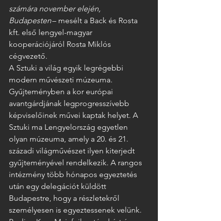
számára november elején, 
Budapesten
 – mesélt a Back és Rosta 
kft. első lengyel-magyar 
kooperációjáról Rosta Miklós 
cégvezető. 
A Sztuki a világ egyik legrégebbi 
modern művészeti múzeuma. 
Gyűjteményben a kor európai 
avantgárdjának legprogresszívebb 
képviselőinek művei kaptak helyet. A 
Sztuki ma Lengyelország egyetlen 
olyan múzeuma, amely a 20. és 21. 
századi világművészet ilyen kiterjedt 
gyűjteményével rendelkezik. A rangos 
intézmény több hónapos egyeztetés 
után egy delegációt küldött 
Budapestre, hogy a részletekről 
személyesen is egyeztessenek velünk.    