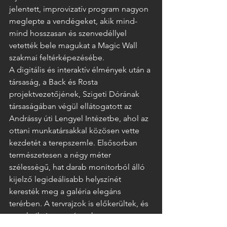
jelentett, improvizatív program nagyon 
meglepte a vendégeket, akik mind-
mind hosszasan és szenvedéllyel 
vetették bele magukat a Magic Wall 
szakmai feltérképezésébe. 
A digitális és interaktív élmények után a 
társaság, a Back és Rosta 
projektvezetőjének, Szigeti Dórának 
társaságában végül ellátogatott az 
Andrássy úti Lengyel Intézetbe, ahol az 
ottani munkatársakkal közösen vette 
kezdetét a terepszemle. Elsősorban 
természetesen a négy méter 
szélességű, hat darab monitorból álló 
kijelző legideálisabb helyszínét 
keresték meg a galéria elegáns 
terérben. A tervrajzok is előkerültek, és 
a technikai paraméterek 