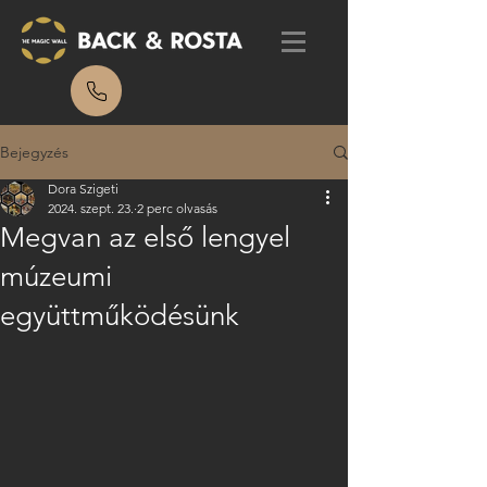
Bejegyzés
Dora Szigeti
2024. szept. 23.
2 perc olvasás
Megvan az első lengyel
múzeumi
együttműködésünk