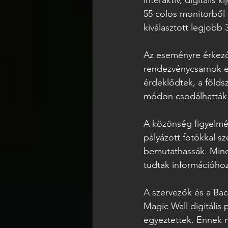
interaktív, digitális
55 colos monitorből 
kiválasztott legjobb 
Az eseményre érkező s
rendezvénycsarnok em
érdeklődtek, a földsz
módon csodálhatták 
A közönség figyelmét
pályázott fotókkal sz
bemutathassák. Minde
tudtak információhoz
A szervezők és a Bac
Magic Wall digitális 
egyeztettek. Ennek m