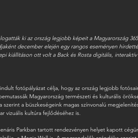
logatták ki az ország legjobb képeit a Magyarország 365
jaként december elején egy rangos eseményen hirdették
 kiállításon ott volt a Back és Rosta digitális, interaktív 
ndult fotópályázat célja, hogy az ország legjobb fotósain
emutassák Magyarország természeti és kulturális öröksé
a szerint a büszkeségeink magas színvonalú megjeleníté
 vizuális kultúra fejlődéséhez is.  
lenáris Parkban tartott rendezvényen helyet kapott cégü