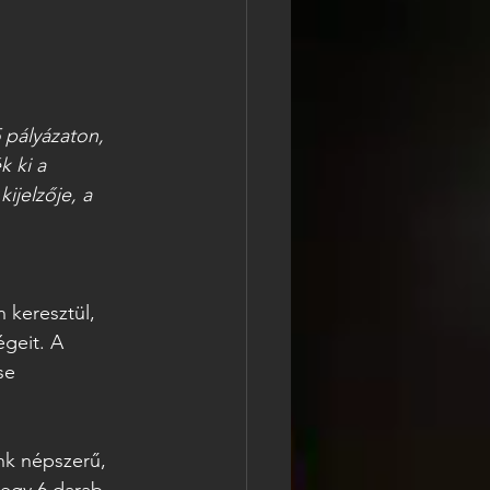
 pályázaton, 
 ki a 
kijelzője, a 
 keresztül, 
geit. A 
se 
nk népszerű, 