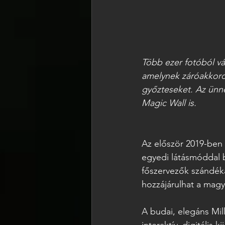
Több ezer fotóból vá
amelynek záróakkord
győzteseket. Az ünnepi
Magic Wall is. 
Az először 2019-ben i
egyedi látásmóddal b
főszervezők szándék
hozzájárulhat a magyar
A budai, elegáns Mil