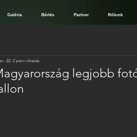
Galéria
Bérlés
Partner
Rólunk
an. 22.
2 perc olvasás
agyarország legjobb fotó
llon