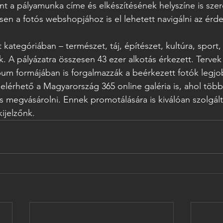
nt a pályamunka címe és elkészítésének helyszíne is szer
n a fotós webshopjához is el lehetett navigálni az érde
 kategóriában – természet, táj, építészet, kultúra, sport,
k. A pályázatra összesen 43 ezer alkotás érkezett. Tervek
um formájában is forgalmazzák a beérkezett fotók legjo
n elérhető a Magyarország 365 online galéria is, ahol töb
s megvásárolni. Ennek promotálására is kiválóan szolgált
ijelzőnk.  