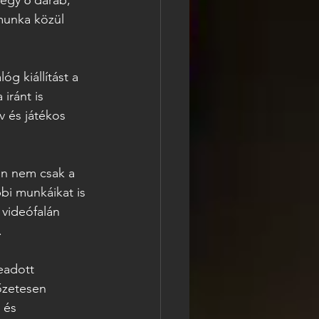
 egy 6 darab, 
munka közül 
g kiállítást a 
iránt is 
v és játékos 
 
ön nem csak a 
bi munkáikat is 
videófalán 
  
eadott 
lőzetesen 
 és 