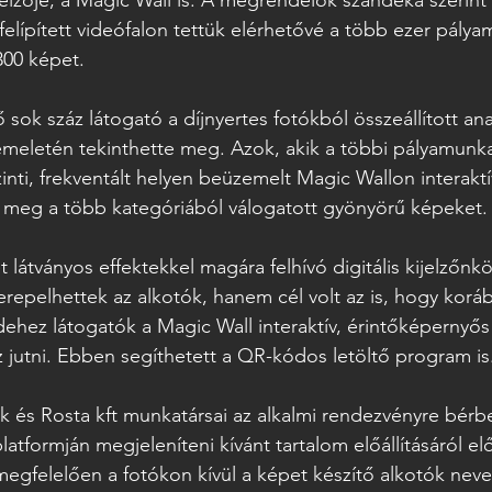
 kijelzője, a Magic Wall is. A megrendelők szándéka szerint
felípített videófalon tettük elérhetővé a több ezer pálya
300 képet.  
ok száz látogató a díjnyertes fotókból összeállított analó
eletén tekinthette meg. Azok, akik a többi pályamunka 
inti, frekventált helyen beüzemelt Magic Wallon interaktí
meg a több kategóriából válogatott gyönyörű képeket. 
 látványos effektekkel magára felhívó digitális kijelzőnk
erepelhettek az alkotók, hanem cél volt az is, hogy koráb
hez látogatók a Magic Wall interaktív, érintőképernyős 
 jutni. Ebben segíthetett a QR-kódos letöltő program is.
k és Rosta kft munkatársai az alkalmi rendezvényre bérb
platformján megjeleníteni kívánt tartalom előállításáról e
egfelelően a fotókon kívül a képet készítő alkotók neve