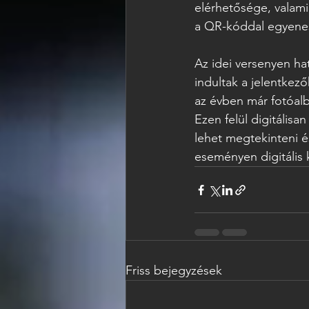
elérhetősége, valami
a QR-kóddal egyenese
Az idei versenyen hat
indultak a jelentkező
az évben már fotóalb
Ezen felül digitálisa
lehet megtekinteni é
eseményen digitális k
Friss bejegyzések