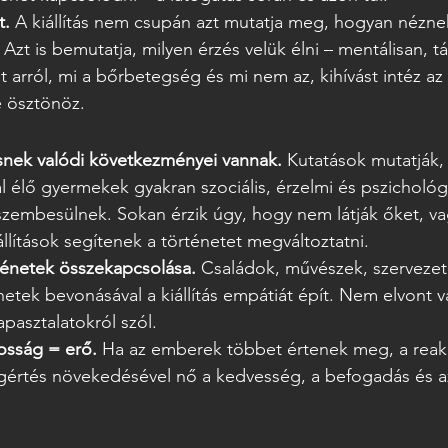
t.
 A kiállítás nem csupán azt mutatja meg, hogyan néznek
zt is bemutatja, milyen érzés velük élni – mentálisan, tá
t arról, mi a bőrbetegség és mi nem az, kihívást intéz az 
e ösztönöz.
nek valódi következményei vannak.
 Kutatások mutatják,
élő gyermekek gyakran szociális, érzelmi és pszichológi
zembesülnek. Sokan érzik úgy, hogy nem látják őket, vagy
iállítások segítenek a történetet megváltoztatni.
énetek összekapcsolása.
 Családok, művészek, szervezet
etek bevonásával a kiállítás empátiát épít. Nem elvont va
pasztalatokról szól.
osság = erő.
 Ha az emberek többet értenek meg, a reakc
gértés növekedésével nő a kedvesség, a befogadás és a