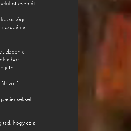
elül öt éven át 
, közösségi 
m csupán a 
het ebben a 
ek a bőr 
eljutni.
ól szóló 
 páciensekkel 
tsd, hogy ez a 