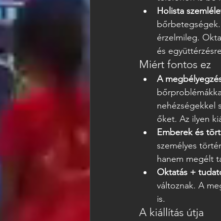
Holista szemléle
bőrbetegségek. A
érzelmileg. Okta
és együttérzésr
Miért fontos ez
A megbélyegzés
bőrproblémákkal 
nehézségekkel s
őket. Az ilyen k
Emberek és tört
személyes történ
hanem megélt ta
Oktatás + tudat
változnak. A me
is.
A kiállítás útja