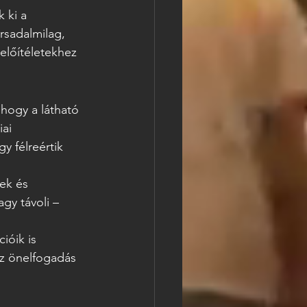
 ki a 
rsadalmilag, 
előítéletekhez 
 hogy a látható 
ai 
 félreértik 
ek és 
gy távoli – 
ióik is 
z önelfogadás 