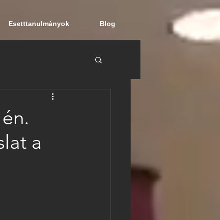
Esetttanulmányok
Blog
 én.
lat a