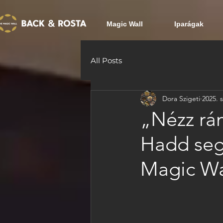
Magic Wall
Iparágak
All Posts
Dora Szigeti
2025. s
„Nézz rám
Hadd segí
Magic Wa