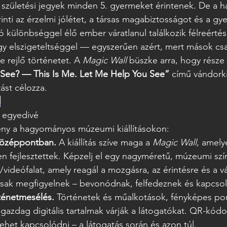
születési jegyek minden 5. gyermeket érintenek. De a h
inti az érzelmi jólétet, a társas magabiztosságot és a gy
tó különbséggel élő ember váratlanul találkozik félreértés
 elszigeteltséggel — egyszerűen azért, mert mások csak 
rejlő történetet. A 
Magic Wall
 büszke arra, hogy része 
See? — This Is Me. Let Me Help You See”
 című vándorki
ást célozza. 
e
t egyedivé
mény a hagyományos múzeumi kiállításokon:
 középpontban.
 A kiállítás szíve maga a 
Magic Wall
, amely
en fejlesztettek. Képzelj el egy nagyméretű, múzeumi szí
videófalat, amely reagál a mozgásra, az érintésre és a vá
sak megfigyelnek – bevonódnak, felfedeznek és kapcso
ténetmesélés.
 Történetek és műalkotások, fényképes por
 gazdag digitális tartalmak várják a látogatókat. QR-kód
lehet kapcsolódni – a látogatás során és azon túl.