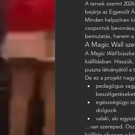
A tervek szerint 2026
bejárja az Egyesült 
Minden helyszínen ki
csoportok bevonása,
bemutatás, hanem a 
A Magic Wall sze
A 
Magic Wall
 büszke
kiállításban. Hisszü
puszta látványától a 
De ez a projekt nagy
pedagógus vagy, 
beszélgetéseket
egészségügyi sz
dolgozik
valaki, aki egys
…van szereped. Oszd
kiállítás eljusson a