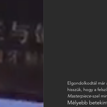
Elgondolkodtál már a
hisszük, hogy a felsz
Masterpiece
-szel mi
Mélyebb betekint