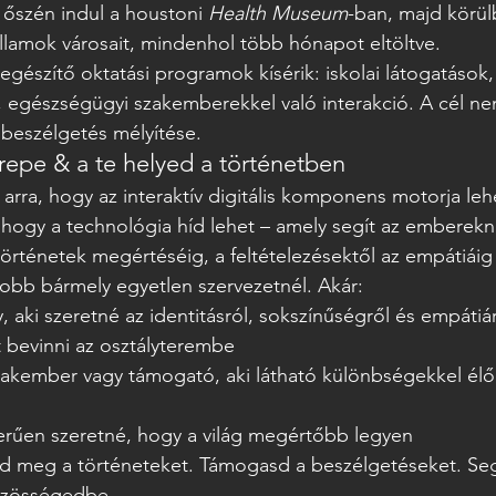
 őszén indul a houstoni 
Health Museum
-ban, majd körülb
Államok városait, mindenhol több hónapot eltöltve.
egészítő oktatási programok kísérik: iskolai látogatások
 egészségügyi szakemberekkel való interakció. A cél ne
beszélgetés mélyítése.
repe & a te helyed a történetben
 arra, hogy az interaktív digitális komponens motorja le
k, hogy a technológia híd lehet – amely segít az emberekn
történetek megértéséig, a feltételezésektől az empátiáig 
obb bármely egyetlen szervezetnél. Akár:
aki szeretné az identitásról, sokszínűségről és empátiár
 bevinni az osztályterembe
akember vagy támogató, aki látható különbségekkel élő
zerűen szeretné, hogy a világ megértőbb legyen
 meg a történeteket. Támogasd a beszélgetéseket. Segí
 közösségedbe.