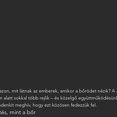
zon, mit látnak az emberek, amikor a bőrödet nézik? A 
ín alatt sokkal több rejlik – és közelgő együttműködésün
ndenkit meghív, hogy ezt közösen fedezzük fel.
és, mint a bőr