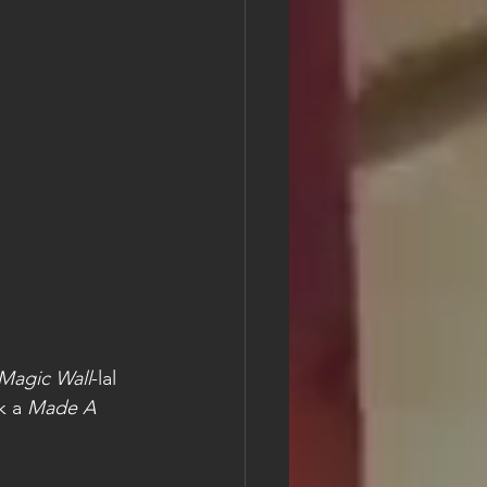
Magic Wall
-lal 
k a 
Made A 