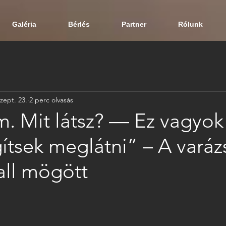
Galéria
Bérlés
Partner
Rólunk
zept. 23.
2 perc olvasás
. Mit látsz? — Ez vagyok
tsek meglátni” – A varázs
ll mögött