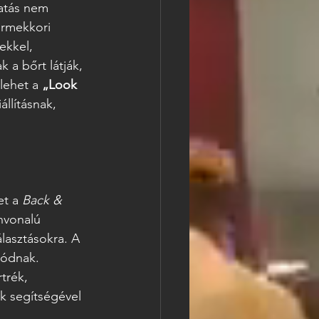
atás nem 
ermekkori 
ekkel, 
a bőrt látják, 
lehet a 
„Look 
állításnak, 
et a 
Back & 
nvonalú 
lasztásokra. A 
lódnak.
trék, 
ok segítségével 