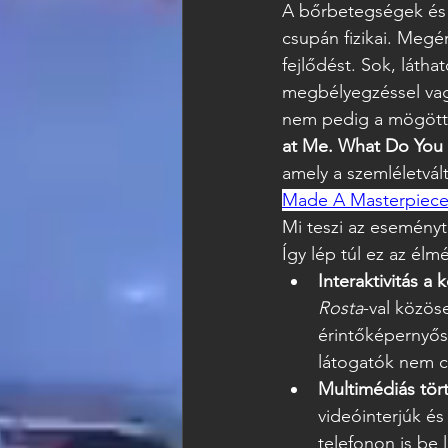
A bőrbetegségek és 
csupán fizikai. Megér
fejlődést. Sok, látha
megbélyegzéssel vagy
nem pedig a mögötte 
at Me. What Do You 
amely a szemléletvált
Made A Masterpiec
Mi teszi az esemény
Így lép túl ez az él
Interaktivitás a
Rosta
-val közös
érintőképernyős/
látogatók nem c
Multimédiás tör
videóinterjúk és
telefonon is be 