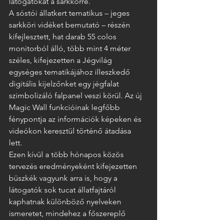
látogatókat a sarkkörre.   
A sóstói állatkert tematikus – jeges 
sarkköri vidéket bemutató – részén 
kifejlesztett, hat darab 55 colos 
monitorból álló, több mint 4 méter 
széles, kifejezetten a Jégvilág 
egységes tematikájához illeszkedő 
digitális kijelzőnket egy jégfalat 
szimbolizáló falpanel veszi körül. Az új 
Magic Wall funkcióinak legfőbb 
fénypontja az információk képeken és 
videókon keresztül történő átadása 
lett.  
Ezen kívül a több hónapos közös 
tervezés eredményeként kifejezetten 
büszkék vagyunk arra is, hogy a 
látogatók sok tucat állatfajtáról 
kaphatnak különböző nyelveken 
ismeretet, mindehez a főszereplő 