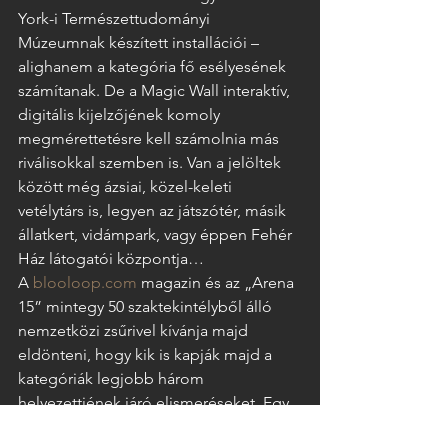
York-i Természettudományi 
Múzeumnak készített installációi – 
alighanem a kategória fő esélyesének 
számítanak. De a Magic Wall interaktív, 
digitális kijelzőjének komoly 
megmérettetésre kell számolnia más 
riválisokkal szemben is. Van a jelöltek 
között még ázsiai, közel-keleti 
vetélytárs is, legyen az játszótér, másik 
állatkert, vidámpark, vagy éppen Fehér 
Ház látogatói központja…   
A 
blooloop.com
 magazin
és az „Arena 
15” mintegy 50 szaktekintélyből álló 
nemzetközi zsűrivel kívánja majd 
eldönteni, hogy kik is kapják majd a 
kategóriák legjobb három 
helyezettjének járó elismeréseket. Egy 
biztos, a Back és Rosta kft Magic Wall 