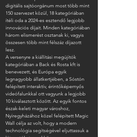
digitális sajtóorgánum most több mint 
150 szervezet közül, 18 kategóriában 
ítéli oda a 2024-es esztendő legjobb 
innovációs díjait. Minden kategóriában 
három elismerést osztanak ki, vagyis 
összesen több mint félszáz díjazott 
lesz.   
A versenyre a kiállítási megújítók 
kategóriában a Back és Rosta kft is 
benevezett, és Európa egyik 
legnagyobb állatkertjében, a Sóstón 
felépített interaktív, érintőképernyős 
videófalunkkal ott vagyunk a legjobb 
10 kiválasztott között. Az egyik fontos 
észak-keleti magyar városhoz, 
Nyíregyházához közel felépített Magic 
Wall célja az volt, hogy a modern 
technológia segítségével eljuttassuk a 