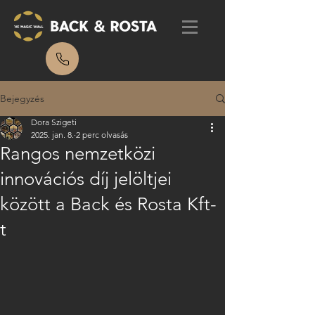
Bejegyzés
Dora Szigeti
2025. jan. 8.
2 perc olvasás
Rangos nemzetközi
innovációs díj jelöltjei
között a Back és Rosta Kft-
t