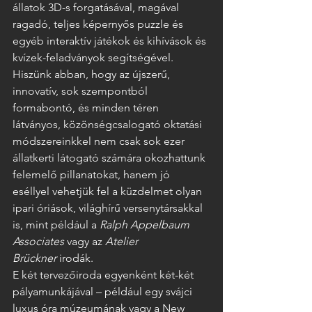
állatok 3D-s forgatásával, magával 
ragadó, teljes képernyős puzzle és 
egyéb interaktív játékok és kihívások és 
kvízek-feladványok segítségével.  
Hiszünk abban, hogy az újszerű, 
innovatív, sok szempontból 
formabontó, és minden téren 
látványos, közönségcsalogató oktatási 
módszereinkkel nem csak sok ezer 
állatkerti látogató számára okozhattunk 
felemelő pillanatokat, hanem jó 
eséllyel vehetjük fel a küzdelmet olyan 
ipari óriások, világhírű versenytársakkal 
is, mint például a 
Ralph Appelbaum 
Associates
 vagy az 
Atelier 
Brückner
 irodák.   
E két tervezőiroda egyenként két-két 
pályamunkájával – például egy svájci 
luxus óra múzeumának vagy a New 