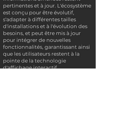
pertinentes et à jour. L'écosystème
est conçu pour être évolutif,
s'adapter à différentes tailles
d'installations et à l'évolution des
besoins, et peut être mis à jour
pour intégrer de nouvelles
fonctionnalités, garantissant ainsi
que les utilisateurs restent à la
pointe de la technologie
d'affichage interactif.
L'écosystème de Magic Wall
comprend également des outils
d'analyse qui suivent les
interactions des utilisateurs, les
performances du contenu et les
préférences des utilisateurs. Ces
informations fournissent des
informations précieuses pour
optimiser le contenu et améliorer