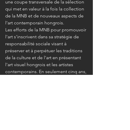
une coupe transversale de la sélection 
qui met en valeur à la fois la collection 
de la MNB et de nouveaux aspects de 
l'art contemporain hongrois.
Les efforts de la MNB pour promouvoir 
l'art s'inscrivent dans sa stratégie de 
responsabilité sociale visant à 
préserver et à perpétuer les traditions 
de la culture et de l'art en présentant 
l'art visuel hongrois et les artistes 
contemporains. En seulement cinq ans, 
sa collection de plus de mille œuvres 
comprend désormais des artistes de 
renommée internationale tels que 
Judit Reigl, Simon Hantai, Ilona Keserü 
et Imre Bak.