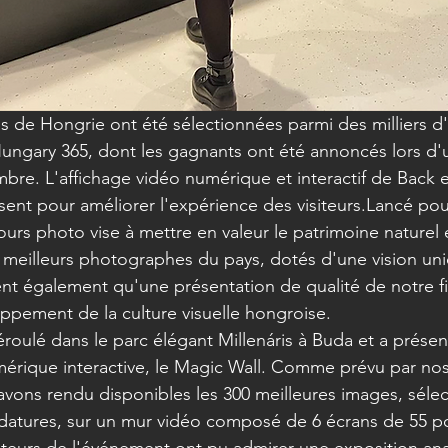
s de Hongrie ont été sélectionnées parmi des milliers d
ungary 365, dont les gagnants ont été annoncés lors d
bre. L'affichage vidéo numérique et interactif de Back et
ésent pour améliorer l'expérience des visiteurs.Lancé pou
ours photo vise à mettre en valeur le patrimoine naturel e
s meilleurs photographes du pays, dotés d'une vision uni
nt également qu'une présentation de qualité de notre fi
ppement de la culture visuelle hongroise.
roulé dans le parc élégant Millenáris à Buda et a présen
mérique interactive, le Magic Wall. Comme prévu par nos
avons rendu disponibles les 300 meilleures images, séle
idatures, sur un mur vidéo composé de 6 écrans de 55 p