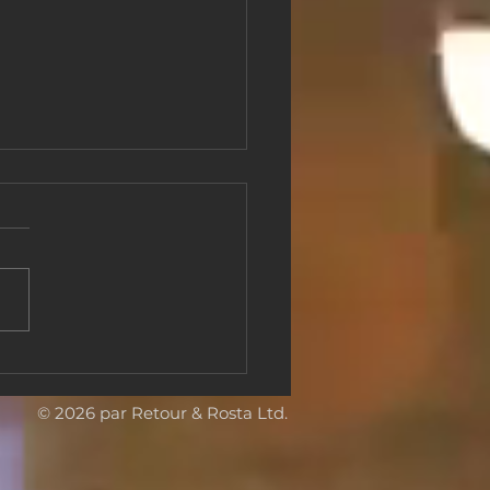
s-d’œuvre européens à
zhen, Chine : Back &
a réalise une grande
© 2026 par Retour & Rosta Ltd.
ition internationale