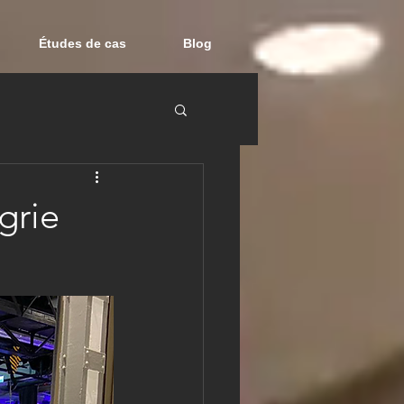
Études de cas
Blog
grie