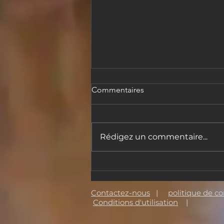
Commentaires
Rédigez un commentaire...
Le Magic Wall rejoint la Made
a Masterpiece Foundation
Contactez-nous
|
politique de co
Conditions d'utilisation
|