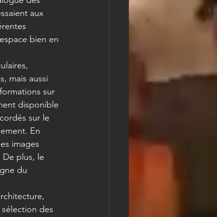
alogue des 
ssaient aux 
érentes 
 espace bien en 
ulaires, 
s, mais aussi 
formations sur 
ment disponible 
cordés sur le 
nement. En 
des images 
. De plus, le 
igne du 
rchitecture, 
e sélection des 