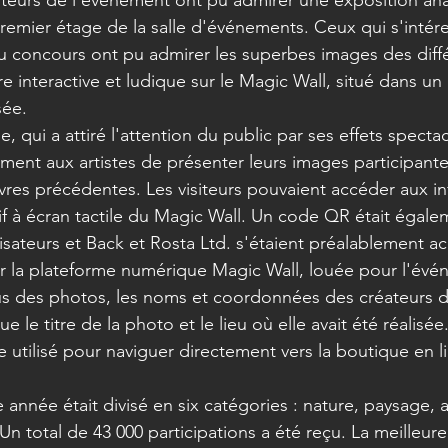
iteurs de l'événement ont pu admirer une exposition an
emier étage de la salle d'événements. Ceux qui s'intére
du concours ont pu admirer les superbes images des diff
e interactive et ludique sur le Magic Wall, situé dans un
sée.
, qui a attiré l'attention du public par ses effets spectac
ment aux artistes de présenter leurs images participante
res précédentes. Les visiteurs pouvaient accéder aux in
tif à écran tactile du Magic Wall. Un code QR était égale
isateurs et Back et Rosta Ltd. s'étaient préalablement ac
ur la plateforme numérique Magic Wall, louée pour l'évé
s des photos, les noms et coordonnées des créateurs 
que le titre de la photo et le lieu où elle avait été réalisée
 utilisé pour naviguer directement vers la boutique en l
année était divisé en six catégories : nature, paysage, a
. Un total de 43 000 participations a été reçu. La meilleur