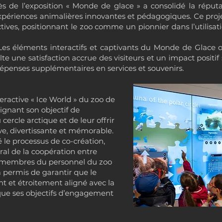
ès de l’exposition « Monde de glace » a consolidé la rép
xpériences animalières innovantes et pédagogiques. Ce proj
tives, positionnant le zoo comme un pionnier dans l’utilisat
 Les éléments interactifs et captivants du Monde de Glace on
lte une satisfaction accrue des visiteurs et un impact positif
dépenses supplémentaires en services et souvenirs.
teractive « Ice World » du zoo de
eignant son objectif de
 cercle arctique et de leur offrir
ve, divertissante et mémorable.
é le processus de co-création,
ral de la coopération entre
es membres du personnel du zoo
 a permis de garantir que le
ant et étroitement aligné avec la
que ses objectifs d’engagement