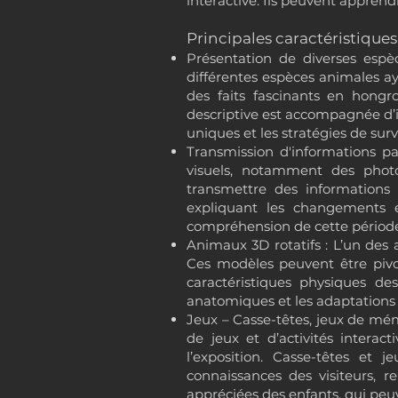
interactive. Ils peuvent apprend
Principales caractéristiques
Présentation de diverses espè
différentes espèces animales aya
des faits fascinants en hongroi
descriptive est accompagnée d’i
uniques et les stratégies de sur
Transmission d'informations pa
visuels, notamment des photo
transmettre des informations
expliquant les changements é
compréhension de cette période c
Animaux 3D rotatifs : L’un des
Ces modèles peuvent être pivo
caractéristiques physiques des
anatomiques et les adaptations 
Jeux – Casse-têtes, jeux de mém
de jeux et d’activités interac
l’exposition. Casse-têtes et 
connaissances des visiteurs, re
appréciées des enfants, qui peuv