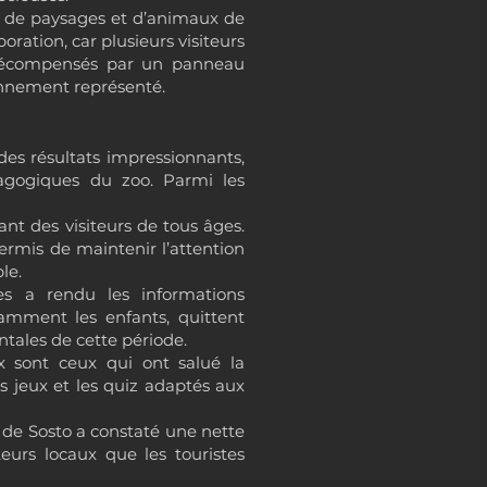
es de paysages et d’animaux de
boration, car plusieurs visiteurs
t récompensés par un panneau
ronnement représenté.
es résultats impressionnants,
dagogiques du zoo. Parmi les
ant des visiteurs de tous âges.
ermis de maintenir l’attention
le.
iles a rendu les informations
otamment les enfants, quittent
tales de cette période.
x sont ceux qui ont salué la
es jeux et les quiz adaptés aux
o de Sosto a constaté une nette
teurs locaux que les touristes