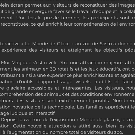
 plein écran permet aux visiteurs de reconstituer des imag
tif de grande envergure favorise le travail d’équipe et la colla
ément. Une fois le puzzle terminé, les participants son
nt reconstituée, ce qui enrichit leur compréhension de l’envi
nteractive « Le Monde de Glace » au zoo de Sosto a donné d
'expérience des visiteurs et atteignant les objectifs pé
 Mur Magique s’est révélé être une attraction majeure, attir
ment les animaux en 3D rotatifs et les jeux éducatifs, ont p
ntribuant ainsi à une expérience plus enrichissante et agréab
ation d’outils d’apprentissage visuels, auditifs et tact
re glaciaire accessibles et intéressantes. Les visiteurs, n
e compréhension des animaux et des conditions environnemen
etours des visiteurs sont extrêmement positifs. Nombreu
ation novatrice de la technologie. Les familles apprécient l
age ludique et interactif.
Depuis l’ouverture de l’exposition « Monde de glace », le zo
on. Cette nouvelle attraction a attiré aussi bien les visi
i à l’augmentation du nombre total de visiteurs du zoo.