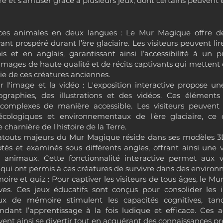
re et s'amuser grâce à plusieurs jeux, dont certains peuvent
ces animales en deux langues : Le Mur Magique offre des
nt prospéré durant l’ère glaciaire. Les visiteurs peuvent lir
s et en anglais, garantissant ainsi l’accessibilité à un p
mages de haute qualité et de récits captivants qui mettent e
vie de ces créatures anciennes.
r l'image et la vidéo : L'exposition interactive propose u
graphies, des illustrations et des vidéos. Ces élément
 complexes de manière accessible. Les visiteurs peuvent
cologiques et environnementaux de l'ère glaciaire, ce 
harnière de l'histoire de la Terre.
 atouts majeurs du Mur Magique réside dans ses modèles 3D 
tés et examinés sous différents angles, offrant ainsi un
 animaux. Cette fonctionnalité interactive permet aux vis
qui ont permis à ces créatures de survivre dans des environn
oire et quiz : Pour captiver les visiteurs de tous âges, le 
tives. Ces jeux éducatifs sont conçus pour consolider les
jeux de mémoire stimulent les capacités cognitives, tan
ndant l’apprentissage à la fois ludique et efficace. Ces a
ent ainsi se divertir tout en acquérant des connaissances pr