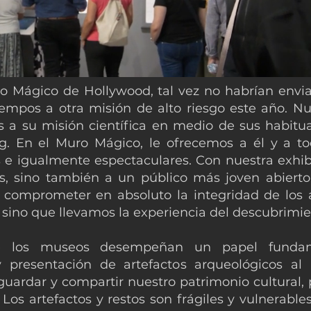
ro Mágico de Hollywood, tal vez no habrían envi
empos a otra misión de alto riesgo este año. Nue
 a su misión científica en medio de sus habitual
rg. En el Muro Mágico, le ofrecemos a él y a t
as e igualmente espectaculares. Con nuestra exhi
s, sino también a un público más joven abierto
comprometer en absoluto la integridad de los a
sino que llevamos la experiencia del descubrimie
e los museos desempeñan un papel fundame
y presentación de artefactos arqueológicos al 
guardar y compartir nuestro patrimonio cultural
 Los artefactos y restos son frágiles y vulnerabl