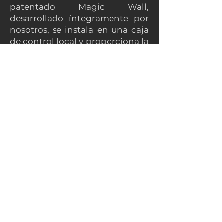
patentado Magic Wall,
desarrollado íntegramente por
nosotros, se instala en una caja
de control local y proporciona la
funcionalidad esencial. Además,
tendrá acceso a un sistema de
gestión de contenido (CMS)
basado en la nube que ofrece
una interfaz fácil de usar para
actualizar el contenido de la
pantalla interactiva.
Aquí tienes algunos ejemplos de
configuraciones de pantalla.