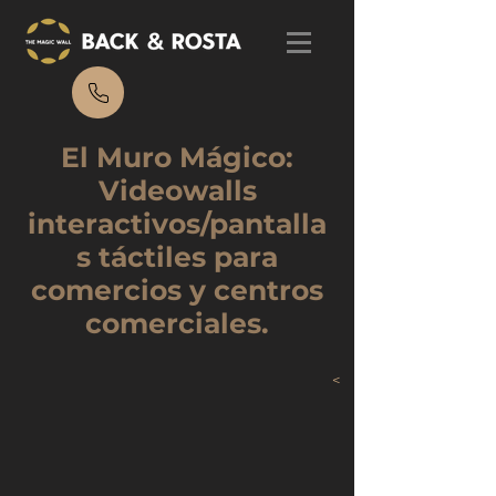
El Muro Mágico:
Videowalls
interactivos/pantalla
s táctiles para
comercios y centros
comerciales.
<