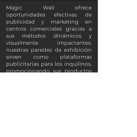
Magic Wall ofrece
oportunidades efectivas de
publicidad y marketing en
centros comerciales gracias a
sus métodos dinámicos y
visualmente impactantes:
nuestras paredes de exhibición
sirven como plataformas
publicitarias para los inquilinos,
promocionando sus productos
o servicios, pero también
recomiendan próximos eventos,
espectáculos o actividades
especiales, animando a los
visitantes a participar en los
eventos patrocinados por el
centro comercial.