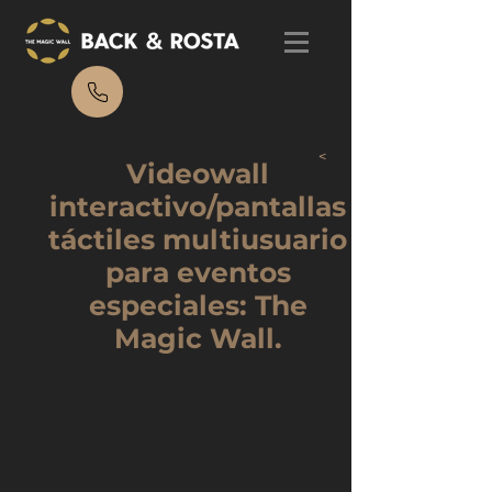
<
Videowall
interactivo/pantallas
táctiles multiusuario
para eventos
especiales: The
Magic Wall.