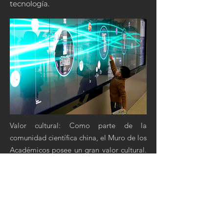
tecnología.
Valor cultural: Como parte de la
comunidad científica china, el Muro de los
Académicos posee un gran valor cultural.
Exhibe los logros de los científicos chinos,
mostrando la trayectoria de desarrollo de
China y su espíritu innovador en el campo
de la ciencia, con una profunda
importancia histórica y connotaciones