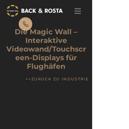
Die Magic Wall –
Interaktive
Videowand/Touchscr
een-Displays für
Flughäfen
<<ZURÜCK ZU INDUSTRIE