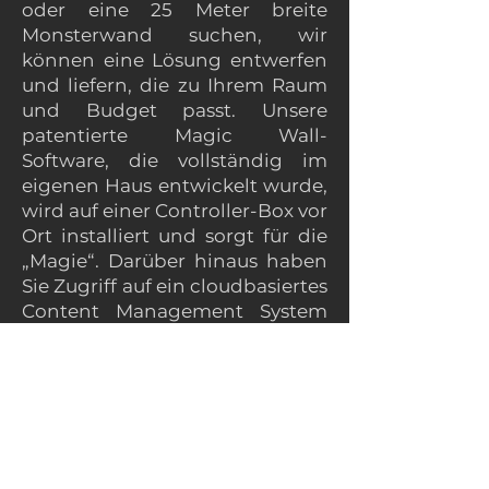
oder eine 25 Meter breite
Monsterwand suchen, wir
können eine Lösung entwerfen
und liefern, die zu Ihrem Raum
und Budget passt. Unsere
patentierte Magic Wall-
Software, die vollständig im
eigenen Haus entwickelt wurde,
wird auf einer Controller-Box vor
Ort installiert und sorgt für die
„Magie“. Darüber hinaus haben
Sie Zugriff auf ein cloudbasiertes
Content Management System
(CMS), das eine
benutzerfreundliche Oberfläche
zum Aktualisieren der an der
Wand angezeigten Inhalte
bietet.
Hier sind nur einige Beispiele für