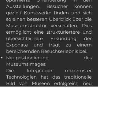
Ausstellungen. Besucher können
gezielt Kunstwerke finden und sich
so einen besseren Überblick über die
Museumsstruktur verschaffen. Dies
ermöglicht eine strukturiertere und
übersichtlichere Erkundung der
Exponate und trägt zu einem
bereichernden Besuchserlebnis bei.
Neupositionierung des
Museumsimages:
Die Integration modernster
Technologien hat das traditionelle
Bild von Museen erfolgreich neu
definiert. Das Museum der Schönen
Künste wird heute als dynamische
und moderne Institution
wahrgenommen, die nicht nur
Kunstliebhaber, sondern auch
Besucher anzieht, die ein
einzigartiges und interaktives
digitales Erlebnis suchen.