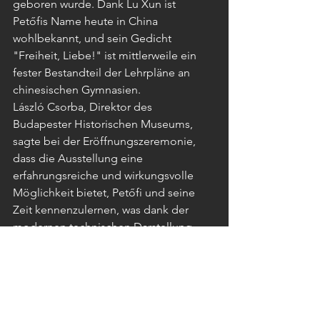
geboren wurde. Dank Lu Xun ist 
Petőfis Name heute in China 
wohlbekannt, und sein Gedicht 
"Freiheit, Liebe!" ist mittlerweile ein 
fester Bestandteil der Lehrpläne an 
chinesischen Gymnasien.
László Csorba, Direktor des 
Budapester Historischen Museums, 
sagte bei der Eröffnungszeremonie, 
dass die Ausstellung eine 
erfahrungsreiche und wirkungsvolle 
Möglichkeit bietet, Petőfi und seine 
Zeit kennenzulernen, was dank der 
modernen technischen Darstellung 
einen tiefgreifenden Effekt hat und 
den Besuchern ein unvergessliches 
Erlebnis verspricht.
Ma Wenyun, Generalsekretär der 
Shanghai Writers' Association, hob in 