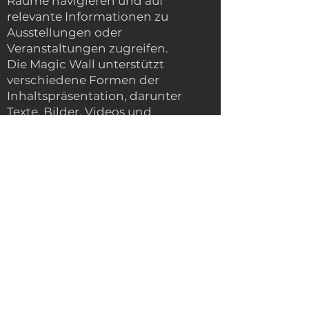
Räume navigieren und auf
relevante Informationen zu
Ausstellungen oder
Veranstaltungen zugreifen.
Die Magic Wall unterstützt
verschiedene Formen der
Inhaltspräsentation, darunter
Texte, Bilder, Videos und
interaktive Visualisierungen.
Dieser Ansatz berücksichtigt
unterschiedliche Lernstile und -
präferenzen und erleichtert den
Benutzern die Aufnahme von
Informationen. Unsere
benutzerfreundliche Plattform
ermöglicht es Unternehmen,
Inhalte an die Vorlieben und
Interessen ihrer Zielgruppe
anzupassen. Diese Anpassung
stellt sicher, dass Besucher