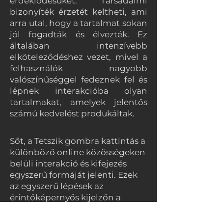
érdeklődésüket. Társadalmi
bizonyíték érzetét keltheti, ami
arra utal, hogy a tartalmat sokan
jól fogadták és élvezték. Ez
általában intenzívebb
elköteleződéshez vezet, mivel a
felhasználók nagyobb
valószínűséggel fedeznek fel és
lépnek interakcióba olyan
tartalmakat, amelyek jelentős
számú kedvelést produkáltak.
Sőt, a Tetszik gombra kattintás a
különböző online közösségeken
belüli interakció és kifejezés
egyszerű formáját jelenti. Ezek
az egyszerű lépések az
érintőképernyős kijelzőn a
felhasználókat a tartalom