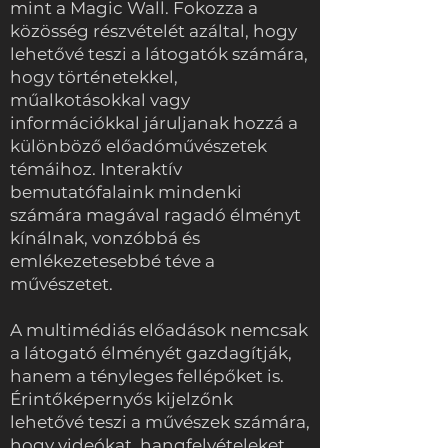
mint a Magic Wall. Fokozza a
közösség részvételét azáltal, hogy
lehetővé teszi a látogatók számára,
hogy történetekkel,
műalkotásokkal vagy
információkkal járuljanak hozzá a
különböző előadóművészetek
témáihoz. Interaktív
bemutatófalaink mindenki
számára magával ragadó élményt
kínálnak, vonzóbbá és
emlékezetesebbé téve a
művészetet.
A multimédiás előadások nemcsak
a látogató élményét gazdagítják,
hanem a tényleges fellépőket is.
Érintőképernyős kijelzőnk
lehetővé teszi a művészek számára,
hogy videókat, hangfelvételeket,