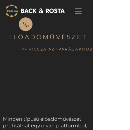
ELŐADÓMŰVÉSZET
<< VISSZA AZ IPARÁGAKHOZ
Minden típusú előadóművészet
profitálhat egy olyan platformból,