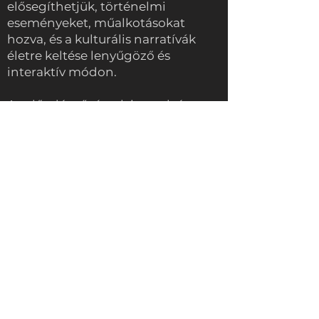
elősegíthetjük, történelmi
eseményeket, műalkotásokat
hozva, és a kulturális narratívák
életre keltése lenyűgöző és
interaktív módon.
Az előadóművészek interaktív
kijelzőket használhatnak a
közönség részvételének
ösztönzésére, visszajelzést
kérhetnek, és betekintést
gyűjthetnek a látogatókból a
jövőbeli fejlesztésekhez. A
közönség aktív és bevonása
érdekében az is hasznos, ha az
előadásokat reflexiók alapján
frissítjük. Éppen ezért a Magic Wall
elengedhetetlen eszköz a könnyen
kezelhető, dinamikus
tartalommegjelenítési