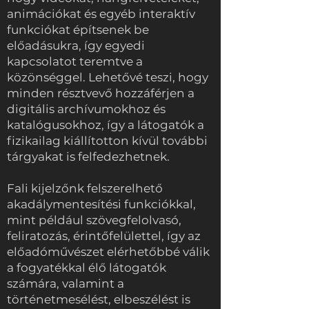
animációkat és egyéb interaktív
funkciókat építsenek be
előadásukra, így egyedi
kapcsolatot teremtve a
közönséggel. Lehetővé teszi, hogy
minden résztvevő hozzáférjen a
digitális archívumokhoz és
katalógusokhoz, így a látogatók a
fizikailag kiállítotton kívül további
tárgyakat is felfedezhetnek.
Fali kijelzőnk felszerelhető
akadálymentesítési funkciókkal,
mint például szövegfelolvasó,
feliratozás, érintőfelülettel, így az
előadóművészet elérhetőbbé válik
a fogyatékkal élő látogatók
számára, valamint a
történetmesélést, elbeszélést is