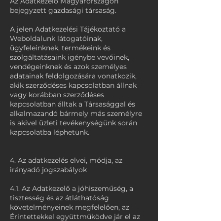
Az Adatkezelő Magyarországon
bejegyzett gazdasági társaság.
A jelen Adatkezelési Tájékoztató a
Weboldalunk látogatóinak,
ügyfeleinknek, termékeink és
szolgáltatásaink igénybe vevőinek,
vendégeinknek és azok személyes
adatainak feldolgozására vonatkozik,
akik szerződéses kapcsolatban állnak
vagy korábban szerződéses
kapcsolatban álltak a Társasággal és
alkalmazandó bármely más személyre
is akivel üzleti tevékenységünk során
kapcsolatba léphetünk.
4. Az adatkezelés elvei, módja, az
irányadó jogszabályok
4.1. Az Adatkezelő a jóhiszeműség, a
tisztesség és az átláthatóság
követelményeinek megfelelően, az
Érintettekkel együttműködve jár el az