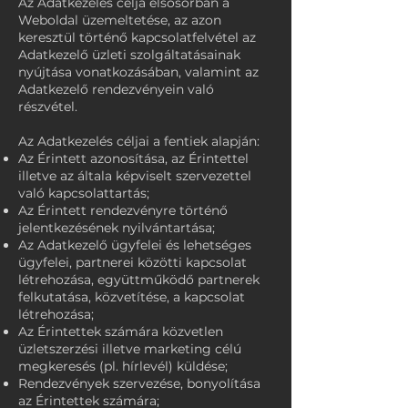
Az Adatkezelés célja elsősorban a
Weboldal üzemeltetése, az azon
keresztül történő kapcsolatfelvétel az
Adatkezelő üzleti szolgáltatásainak
nyújtása vonatkozásában, valamint az
Adatkezelő rendezvényein való
részvétel.
Az Adatkezelés céljai a fentiek alapján:
Az Érintett azonosítása, az Érintettel
illetve az általa képviselt szervezettel
való kapcsolattartás;
Az Érintett rendezvényre történő
jelentkezésének nyilvántartása;
Az Adatkezelő ügyfelei és lehetséges
ügyfelei, partnerei közötti kapcsolat
létrehozása, együttműködő partnerek
felkutatása, közvetítése, a kapcsolat
létrehozása;
Az Érintettek számára közvetlen
üzletszerzési illetve marketing célú
megkeresés (pl. hírlevél) küldése;
Rendezvények szervezése, bonyolítása
az Érintettek számára;