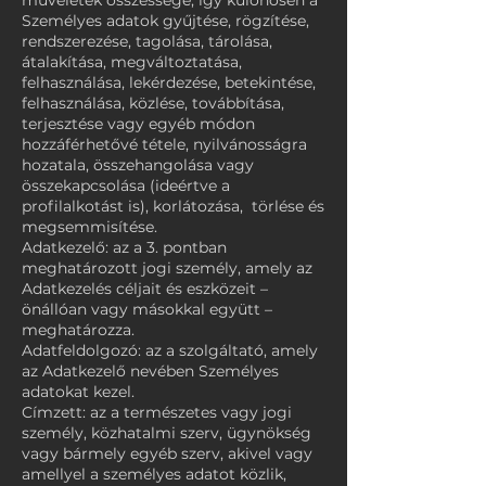
műveletek összessége, így különösen a
Személyes adatok gyűjtése, rögzítése,
rendszerezése, tagolása, tárolása,
átalakítása, megváltoztatása,
felhasználása, lekérdezése, betekintése,
felhasználása, közlése, továbbítása,
terjesztése vagy egyéb módon
hozzáférhetővé tétele, nyilvánosságra
hozatala, összehangolása vagy
összekapcsolása (ideértve a
profilalkotást is), korlátozása, törlése és
megsemmisítése.
Adatkezelő: az a 3. pontban
meghatározott jogi személy, amely az
Adatkezelés céljait és eszközeit –
önállóan vagy másokkal együtt –
meghatározza.
Adatfeldolgozó: az a szolgáltató, amely
az Adatkezelő nevében Személyes
adatokat kezel.
Címzett: az a természetes vagy jogi
személy, közhatalmi szerv, ügynökség
vagy bármely egyéb szerv, akivel vagy
amellyel a személyes adatot közlik,