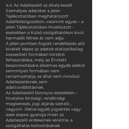
4.4. Az Adatkezelő az általa kezelt
Személyes adatokat a jelen
Tájékoztatóban meghatározott
Adatfeldolgozókon, valamint egyes – a
jelen Tájékoztatóban hivatkozott –
esetekben a Külső szolgáltatókon kívül
harmadik félnek át nem adja.
A jelen pontban foglalt rendelkezés alól
kivételt képez az adatok statisztikailag
összesített formában történő
felhasználása, mely az Érintett
beazonosítására alkalmas egyéb adatot
semmilyen formában nem
tartalmazhatja, ez által nem minősül
Adatkezelésnek, sem
adattovábbításnak.
Az Adatkezelő bizonyos esetekben –
hivatalos bírósági, rendőrségi
megkeresés, jogi eljárás szerzői-,
vagyoni- illetve egyéb jogsértés vagy
ezek alapos gyanúja miatt az
Adatkezelő érdekeinek sérelme, a
szolgáltatás biztosításának