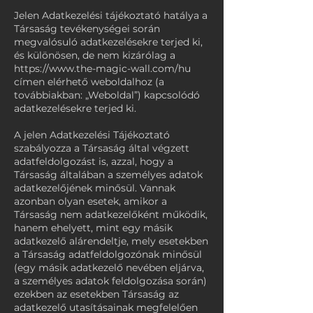
Jelen Adatkezelési tájékoztató hatálya a
Társaság tevékenységei során
megvalósuló adatkezelésekre terjed ki,
és különösen, de nem kizárólag a
https://www.the-magic-wall.com/hu
címen elérhető weboldalhoz (a
továbbiakban: „Weboldal”) kapcsolódó
adatkezelésekre terjed ki.
A jelen Adatkezelési Tájékoztató
szabályozza a Társaság által végzett
adatfeldolgozást is, azzal, hogy a
Társaság általában a személyes adatok
adatkezelőjének minősül. Vannak
azonban olyan esetek, amikor a
Társaság nem adatkezelőként működik,
hanem ehelyett, mint egy másik
adatkezelő alárendeltje, mely esetekben
a Társaság adatfeldolgozónak minősül
(egy másik adatkezelő nevében eljárva,
a személyes adatok feldolgozása során)
ezekben az esetekben Társaság az
adatkezelő utasításainak megfelelően