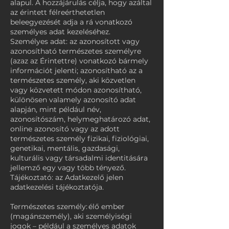
alapul. A hozzájárulás célja, hogy azáltal
az érintett félreérthetetlen
beleegyezését adja a rá vonatkozó
személyes adat kezeléséhez.
Személyes adat: az azonosított vagy
azonosítható természetes személyre
(azaz az Érintettre) vonatkozó bármely
információt jelenti; azonosítható az a
természetes személy, aki közvetlen
vagy közvetett módon azonosítható,
különösen valamely azonosító adat
alapján, mint például név,
azonosítószám, helymeghatározó adat,
online azonosító vagy az adott
természetes személy fizikai, fiziológiai,
genetikai, mentális, gazdasági,
kulturális vagy társadalmi identitására
jellemző egy vagy több tényező.
Tájékoztató: az Adatkezelő jelen
adatkezelési tájékoztatója.
Természetes személy: élő ember
(magánszemély), aki személyiségi
jogok – például a személyes adatok