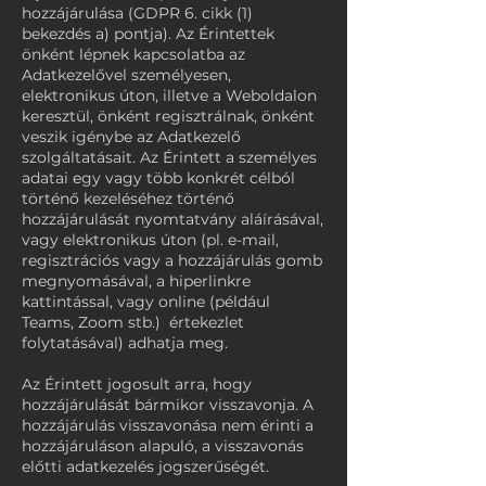
hozzájárulása (GDPR 6. cikk (1)
bekezdés a) pontja). Az Érintettek
önként lépnek kapcsolatba az
Adatkezelővel személyesen,
elektronikus úton, illetve a Weboldalon
keresztül, önként regisztrálnak, önként
veszik igénybe az Adatkezelő
szolgáltatásait. Az Érintett a személyes
adatai egy vagy több konkrét célból
történő kezeléséhez történő
hozzájárulását nyomtatvány aláírásával,
vagy elektronikus úton (pl. e-mail,
regisztrációs vagy a hozzájárulás gomb
megnyomásával, a hiperlinkre
kattintással, vagy online (például
Teams, Zoom stb.) értekezlet
folytatásával) adhatja meg.
Az Érintett jogosult arra, hogy
hozzájárulását bármikor visszavonja. A
hozzájárulás visszavonása nem érinti a
hozzájáruláson alapuló, a visszavonás
előtti adatkezelés jogszerűségét.