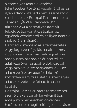
a személyes adatok kezelése
tekintetében történő védelméről és az
ilyen adatok szabad áramlásáról szóló
rendelet és az Európai Parlament és a
Tanács 95/46/EK irányelve (1995.
október 24.) a személyes adatok
feldolgozása vonatkozásában az
egyének védelméről és az ilyen adatok
szabad áramlásáról.
Harmadik személy: az a természetes
vagy jogi személy, közhatalmi szerv,
ügynökség vagy bármely egyéb szerv,
amely nem azonos az érintettel, az
adatkezelővel, az adatfeldolgozóval
vagy azokkal a személyekkel, akik az
adatkezelő vagy adatfeldolgozó
közvetlen irányítása alatt, a személyes
adatok kezelésére felhatalmazást
kaptak.
Hozzájárulás: az érintett természetes
személy akaratának kinyilvánítása,
amely minden esetben önkéntes,
határozott és megfelelő tájékoztatáson