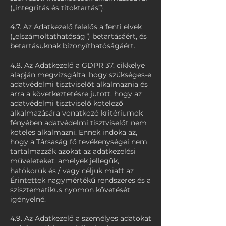
(„integritás és titoktartás”).
4.7. Az Adatkezelő felelős a fenti elvek
(„elszámoltathatóság”) betartásáért, és
betartásuknak bizonyíthatóságáért.
4.8. Az Adatkezelő a GDPR 37. cikkelye
alapján megvizsgálta, hogy szükséges-e
adatvédelmi tisztviselőt alkalmaznia és
arra a következtetésre jutott, hogy az
adatvédelmi tisztviselő kötelező
alkalmazására vonatkozó kritériumok
fényében adatvédelmi tisztviselőt nem
köteles alkalmazni. Ennek indoka az,
hogy a Társaság fő tevékenységei nem
tartalmazzák azokat az adatkezelési
műveleteket, amelyek jellegük,
hatókörük és / vagy céljuk miatt az
Érintettek nagymértékű rendszeres és a
szisztematikus nyomon követését
igényelné.
4.9. Az Adatkezelő a személyes adatokat