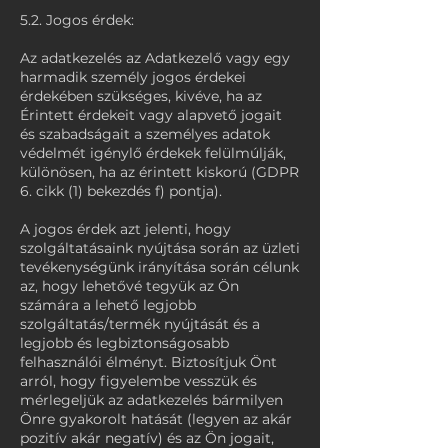
5.2. Jogos érdek:
Az adatkezelés az Adatkezelő vagy egy
harmadik személy jogos érdekei
érdekében szükséges, kivéve, ha az
Érintett érdekeit vagy alapvető jogait
és szabadságait a személyes adatok
védelmét igénylő érdekek felülmúlják,
különösen, ha az érintett kiskorú (GDPR
6. cikk (1) bekezdés f) pontja).
A jogos érdek azt jelenti, hogy
szolgáltatásaink nyújtása során az üzleti
tevékenységünk irányítása során célunk
az, hogy lehetővé tegyük az Ön
számára a lehető legjobb
szolgáltatás/termék nyújtását és a
legjobb és legbiztonságosabb
felhasználói élményt. Biztosítjuk Önt
arról, hogy figyelembe vesszük és
mérlegeljük az adatkezelés bármilyen
Önre gyakorolt hatását (legyen az akár
pozitív akár negatív) és az Ön jogait,