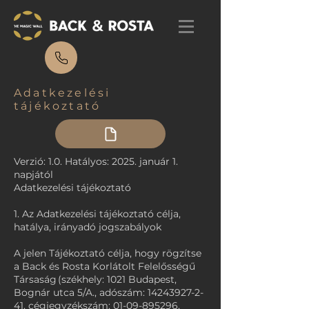
Adatkezelési
tájékoztató
Verzió: 1.0. Hatályos: 2025. január 1.
napjától
Adatkezelési tájékoztató
1. Az Adatkezelési tájékoztató célja,
hatálya, irányadó jogszabályok
A jelen Tájékoztató célja, hogy rögzítse
a Back és Rosta Korlátolt Felelősségű
Társaság (székhely: 1021 Budapest,
Bognár utca 5/A., adószám:
14243927-2-
41
, cégjegyzékszám:
01-09-895296
,