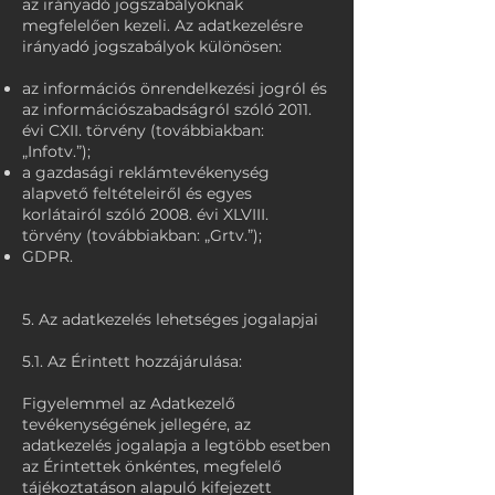
az irányadó jogszabályoknak
megfelelően kezeli. Az adatkezelésre
irányadó jogszabályok különösen:
az információs önrendelkezési jogról és
az információszabadságról szóló 2011.
évi CXII. törvény (továbbiakban:
„Infotv.”);
a gazdasági reklámtevékenység
alapvető feltételeiről és egyes
korlátairól szóló 2008. évi XLVIII.
törvény (továbbiakban: „Grtv.”);
GDPR.
5. Az adatkezelés lehetséges jogalapjai
5.1. Az Érintett hozzájárulása:
Figyelemmel az Adatkezelő
tevékenységének jellegére, az
adatkezelés jogalapja a legtöbb esetben
az Érintettek önkéntes, megfelelő
tájékoztatáson alapuló kifejezett