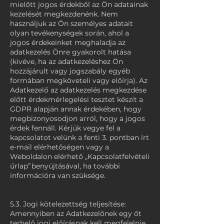
mielőtt jogos érdekből az Ön adatainak
kezelését megkezdenénk. Nem
használjuk az Ön személyes adatait
olyan tevékenységek során, ahol a
jogos érdekeinket meghaladja az
adatkezelés Önre gyakorolt hatása
(kivéve, ha az adatkezeléshez Ön
hozzájárult vagy jogszabály egyéb
formában megköveteli vagy előírja). Az
Adatkezelő az adatkezelés megkezdése
előtt érdekmérlegelési tesztet készít a
GDPR alapján annak érdekében, hogy
megbizonyosodjon arról, hogy a jogos
érdek fennáll. Kérjük vegye fel a
kapcsolatot velünk a fenti 3. pontban írt
e-mail elérhetőségen vagy a
Weboldalon elérhető „Kapcsolatfelvételi
űrlap” benyújtásával, ha további
információra van szüksége.
5.3. Jogi kötelezettség teljesítése:
Amennyiben az Adatkezelőnek egy őt
terhelő jogi előírásnak kell megfelelnie,