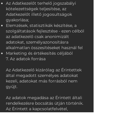
Az Adatkezelőt terhelő jogszabályi
kötelezettségek teljesítése, az
Adatkezelőt illető jogosultságok
gyakorlása;
Elemzések, statisztikák készítése, a
szolgáltatások fejlesztése - ezen célból
az adatkezelő csak anonimizált
adatokat, személyazonosításra
alkalmatlan összesítéseket használ fel
Marketing és értékesítés céljából
7. Az adatok forrása
Az Adatkezelő kizárólag az Érintettek
által megadott személyes adatokat
kezeli, adatokat más forrásból nem
gyűjt.
Az adatok megadása az Érintett általi
rendelkezésre bocsátás útján történik.
Az Érintett a kapcsolatfelvétel,
szerződéses tárgyalások, regisztráció
során megadja a nevét, a szervezetet,
amely részére tevékenységet végez,