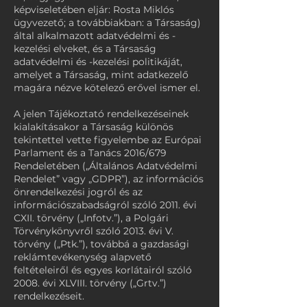
képviseletében eljár: Rosta Miklós
ügyvezető; a továbbiakban: a Társaság)
által alkalmazott adatvédelmi és -
kezelési elveket, és a Társaság
adatvédelmi és -kezelési politikáját,
amelyet a Társaság, mint adatkezelő
magára nézve kötelező erővel ismer el.
A jelen Tájékoztató rendelkezéseinek
kialakításakor a Társaság különös
tekintettel vette figyelembe az Európai
Parlament és a Tanács 2016/679
Rendeletében („Általános Adatvédelmi
Rendelet” vagy „GDPR”), az információs
önrendelkezési jogról és az
információszabadságról szóló 2011. évi
CXII. törvény („Infotv.”), a Polgári
Törvénykönyvről szóló 2013. évi V.
törvény („Ptk.”), továbbá a gazdasági
reklámtevékenység alapvető
feltételeiről és egyes korlátairól szóló
2008. évi XLVIII. törvény („Grtv.”)
rendelkezéseit.