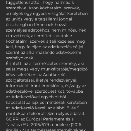
függetlenül attól, hogy harmadik
személy-e. Azon közhatalmi szervek,
amelyek egy egyedi vizsgálat keretében
az uniós vagy a tagállami joggal
összhangban férhetnek hozzá
személyes adatokhoz, nem minősülnek
címzettnek; az említett adatok e
közhatalmi szervek általi kezelése meg
kell, hogy feleljen az adatkezelés céljai
szerint az alkalmazandó adatvédelmi
szabályoknak.
Érintett: az a Természetes személy, aki
saját maga vagy munkáltatója/megbízó
képviseletében az Adatkezelő
szolgáltatásai, illetve rendezvényei,
információi iránt érdeklődik, és/vagy az
adatkezelővel szerződést köt, továbbá
az Adatkezelővel egyéb okból
kapcsolatba lép, és mindezek keretében
az Adatkezelő kezeli az alábbi 8. és 9.
pontokban felsorolt Személyes adatait.
GDPR: az Európai Parlament és a
Tanács (EU) 2016/679 rendelete (2016.
április 27.) a természetes személyeknek