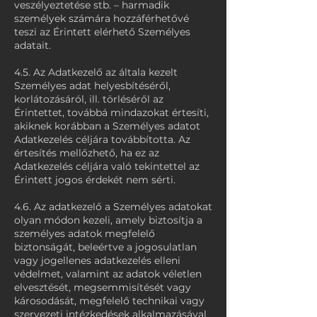
veszélyeztetése stb. – harmadik
személyek számára hozzáférhetővé
teszi az Érintett elérhető Személyes
adatait.
4.5. Az Adatkezelő az általa kezelt
Személyes adat helyesbítéséről,
korlátozásáról, ill. törléséről az
Érintettet, továbbá mindazokat értesíti,
akiknek korábban a Személyes adatot
Adatkezelés céljára továbbította. Az
értesítés mellőzhető, ha ez az
Adatkezelés céljára való tekintettel az
Érintett jogos érdekét nem sérti.
4.6. Az adatkezelő a Személyes adatokat
olyan módon kezeli, amely biztosítja a
személyes adatok megfelelő
biztonságát, beleértve a jogosulatlan
vagy jogellenes adatkezelés elleni
védelmet, valamint az adatok véletlen
elvesztését, megsemmisítését vagy
károsodását, megfelelő technikai vagy
szervezeti intézkedések alkalmazásával