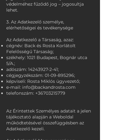
védelméhez fűződő jog – jogosultja
lehet.
3. Az Adatkezelő személye,
elérhetőségei és tevékenysége
Az Adatkezelő a Társaság, azaz:
cégnév: Back és Rosta Korlátolt
Felelősségű Társaság;
székhely: 1021 Budapest, Bognár utca
5/A.;
adószám:
14243927-2-41
;
cégjegyzékszám:
01-09-895296
;
képviseli: Rosta Miklós ügyvezető;
e-mail:
info@backandrosta.com
telefonszám:
+36703215779
Az Érintettek Személyes adatait a jelen
tájékoztató alapján a Weboldal
működtetésével összefüggésben az
Adatkezelő kezeli.