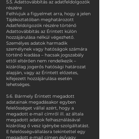
5.5. Adattovábbítás az adatfeldolgozók
részére
Felhívjuk a figyelmet arra, hogy a jelen
Tájékoztatóban meghatározott
Adatfeldolgozók részére történő
Adattovábbítás az Érintett külön
hozzájárulása nélkül végezhető.
Személyes adatok harmadik
személynek vagy hatóságok számára
történő kiadása – hacsak jogszabály
ettől eltérően nem rendelkezik –
kizárólag jogerős hatósági határozat
alapján, vagy az Érintett előzetes,
kifejezett hozzájárulása esetén
lehetséges.
5.6. Bármely Érintett megadott
adatainak megadásakor egyben
felelősséget vállal azért, hogy a
megadott e-mail címről ill. az általa
megadott adatok felhasználásával
kizárólag ő vesz igénybe szolgáltatást.
E felelősségvállalásra tekintettel egy
megadott e-mail címen és/vagy