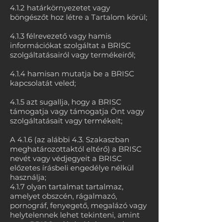
4.1.2 határkörnyezetet vagy
böngészőt hoz létre a Tartalom körül;
4.1.3 félrevezető vagy hamis
információkat szolgáltat a BRISC
szolgáltatásairól vagy termékeiről;
4.1.4 hamisan mutatja be a BRISC
kapcsolatát veled;
4.1.5 azt sugallja, hogy a BRISC
támogatja vagy támogatja Önt vagy
szolgáltatásait vagy termékeit;
A 4.1.6 (az alábbi 4.3. Szakaszban
meghatározottaktól eltérő) a BRISC
nevét vagy védjegyeit a BRISC
előzetes írásbeli engedélye nélkül
használja;
4.1.7 olyan tartalmat tartalmaz,
amelyet obszcén, rágalmazó,
pornográf, fenyegető, megalázó vagy
helytelennek lehet tekinteni, amint