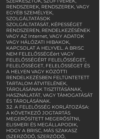
SZERKESZTŐK, SZOFTVEREK,
RENDSZEREK, RENDSZEREK, VAGY
EGYÉB SZEMÉLYEK,
SZOLGÁLTATÁSOK
SZOLGÁLTATÁSÁT, KÉPESSÉGET
RENDSZEREN, RENDELKEZÉSÉNEK
VAGY AZ Internet, VAGY ADATOK
VAGY HÁLÓZATI HIBAKOK,
KAPCSOLAT A HELYVEL. A BRISC
NEM FELELŐSSÉGÉért VAGY
FELELŐSSÉGÉRT FELELŐSSÉGET,
FELELŐSSÉGET, FELELŐSSÉGET ÉS
A HELYEN VAGY KÖZÖTTI
RENDELKEZÉSBEN FELTÜNTETETT
TARTALOM ÁTVITELÉNEK,
TÁROLÁSÁNAK TISZTÍTÁSÁNAK,
HASZNÁLATÁT, VAGY TÁMOGATÁSÁT
ÉS TÁROLÁSÁNAK.
3.2. A FELELŐSSÉG KORLÁTOZÁSA:
A KÖVETKEZŐ JOGTARTÁS
MEGERŐSÍTETT MEGERŐSÍTNI,
ELISMERI ÉS MEGÁLLAPODIK,
HOGY A BRISC, MÁS SZAKASZ
(SZERZŐDŐ, SZERZŐDŐ,