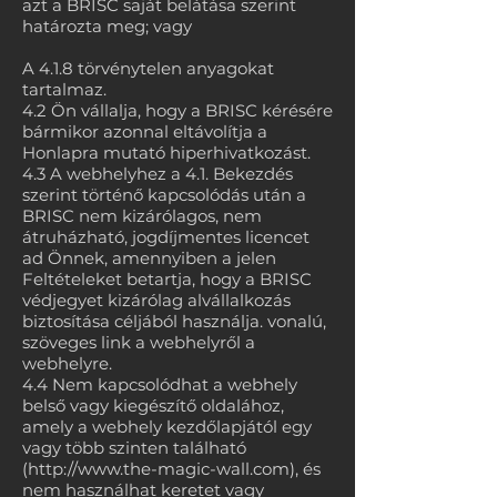
azt a BRISC saját belátása szerint
határozta meg; vagy
A 4.1.8 törvénytelen anyagokat
tartalmaz.
4.2 Ön vállalja, hogy a BRISC kérésére
bármikor azonnal eltávolítja a
Honlapra mutató hiperhivatkozást.
4.3 A webhelyhez a 4.1. Bekezdés
szerint történő kapcsolódás után a
BRISC nem kizárólagos, nem
átruházható, jogdíjmentes licencet
ad Önnek, amennyiben a jelen
Feltételeket betartja, hogy a BRISC
védjegyet kizárólag alvállalkozás
biztosítása céljából használja. vonalú,
szöveges link a webhelyről a
webhelyre.
4.4 Nem kapcsolódhat a webhely
belső vagy kiegészítő oldalához,
amely a webhely kezdőlapjától egy
vagy több szinten található
(
http://www.the-magic-wall.com
), és
nem használhat keretet vagy