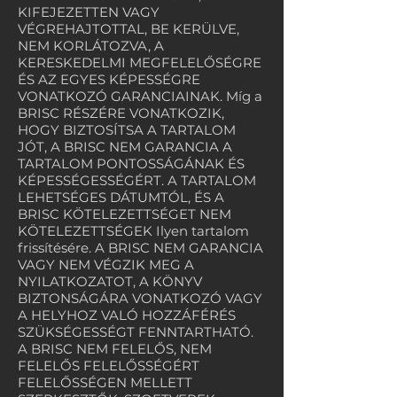
KIFEJEZETTEN VAGY
VÉGREHAJTOTTAL, BE KERÜLVE,
NEM KORLÁTOZVA, A
KERESKEDELMI MEGFELELŐSÉGRE
ÉS AZ EGYES KÉPESSÉGRE
VONATKOZÓ GARANCIAINAK. Míg a
BRISC RÉSZÉRE VONATKOZIK,
HOGY BIZTOSÍTSA A TARTALOM
JÓT, A BRISC NEM GARANCIA A
TARTALOM PONTOSSÁGÁNAK ÉS
KÉPESSÉGESSÉGÉRT. A TARTALOM
LEHETSÉGES DÁTUMTÓL, ÉS A
BRISC KÖTELEZETTSÉGET NEM
KÖTELEZETTSÉGEK Ilyen tartalom
frissítésére. A BRISC NEM GARANCIA
VAGY NEM VÉGZIK MEG A
NYILATKOZATOT, A KÖNYV
BIZTONSÁGÁRA VONATKOZÓ VAGY
A HELYHOZ VALÓ HOZZÁFÉRÉS
SZÜKSÉGESSÉGT FENNTARTHATÓ.
A BRISC NEM FELELŐS, NEM
FELELŐS FELELŐSSÉGÉRT
FELELŐSSÉGEN MELLETT