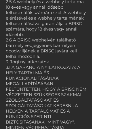
2.5 A webhely és a webhely tartalma
18 éves vagy annál idősebb
felhasználók számára szól. A webhely
elérésével és a webhely tartalmának
felhasználásával garantálja a BRISC
számára, hogy 18 éves vagy annál
idősebb.
2.6 A BRISC webhelyén található
bármely védjegyének bármilyen
goodwilljének a BRISC javára kell
felhalmozódnia.
3. Jogi nyilatkozatok
3.1 A GARANCIA NYILATKOZATA: A
HELY TARTALMA ÉS
FUNKCIONALITÁSÁNAK
MEGÁLLAPÍTÁSÁBAN
FELTÜNTETTEN, HOGY A BRISC NEM
VÉGZETTEN SZÜKSÉGES SZAKMAI
SZOLGÁLTATÁSOKAT ÉS
SZOLGÁLTATÁSOKAT KERESNI. A
HELYEN A TARTALOMAT ÉS A
FUNKCIÓS SZERINTI
BIZTOSÍTÁSÁNAK "MINT VAGY",
MINDEN VÉGREHAJTÁSRA,