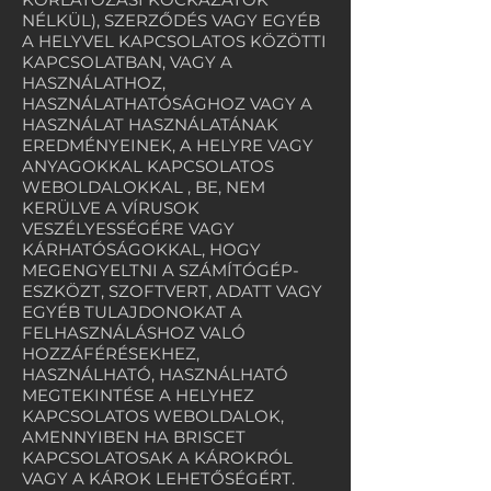
NÉLKÜL), SZERZŐDÉS VAGY EGYÉB
A HELYVEL KAPCSOLATOS KÖZÖTTI
KAPCSOLATBAN, VAGY A
HASZNÁLATHOZ,
HASZNÁLATHATÓSÁGHOZ VAGY A
HASZNÁLAT HASZNÁLATÁNAK
EREDMÉNYEINEK, A HELYRE VAGY
ANYAGOKKAL KAPCSOLATOS
WEBOLDALOKKAL , BE, NEM
KERÜLVE A VÍRUSOK
VESZÉLYESSÉGÉRE VAGY
KÁRHATÓSÁGOKKAL, HOGY
MEGENGYELTNI A SZÁMÍTÓGÉP-
ESZKÖZT, SZOFTVERT, ADATT VAGY
EGYÉB TULAJDONOKAT A
FELHASZNÁLÁSHOZ VALÓ
HOZZÁFÉRÉSEKHEZ,
HASZNÁLHATÓ, HASZNÁLHATÓ
MEGTEKINTÉSE A HELYHEZ
KAPCSOLATOS WEBOLDALOK,
AMENNYIBEN HA BRISCET
KAPCSOLATOSAK A KÁROKRÓL
VAGY A KÁROK LEHETŐSÉGÉRT.