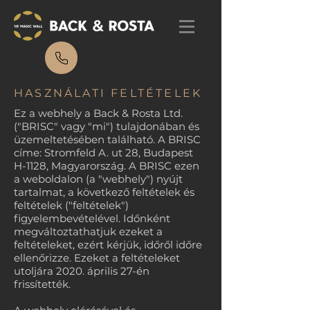
HASZNÁLATI FELTÉTELEK
Ez a webhely a Back & Rosta Ltd.
("BRISC" vagy "mi") tulajdonában és
üzemeltetésében található. A BRISC
címe: Stromfeld A. ut 28, Budapest
H-1128, Magyarország. A BRISC ezen
a weboldalon (a "webhely") nyújt
tartalmat, a következő feltételek és
feltételek ("feltételek")
figyelembevételével. Időnként
megváltoztathatjuk ezeket a
feltételeket, ezért kérjük, időről időre
ellenőrizze. Ezeket a feltételeket
utoljára 2020. április 27-én
frissítették.