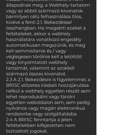
állapodnak meg, a Webhely-tartalom
vagy az abból származó kivonatok
bármilyen célú felhasználása tilos,
kivéve a fenti 2.1. Bekezdéssel
összhangban. Ha megsérti ezeket a
feltételeket, akkor a webhely
használatára vonatkozó engedély
automatikusan megszűnik, és meg
kell semmisítenie és / vagy
véglegesen törölnie kell a letöltött
vagy kinyomtatott webhely
tartalmát, valamint az azokból
származó összes kivonatot.
2.3 A 2.1. Bekezdésre is figyelemmel, a
BRISC előzetes írásbeli hozzájárulása
nélkül a webhely egyetlen részét sem
lehet reprodukálni vagy tárolni
egyetlen weboldalon sem, sem pedig
nyilvános vagy magán elektronikus
rendszerbe vagy szolgáltatásba.
2.4 A BRISC fenntartja a jelen
feltételekben kifejezetten nem
biztosított jogokat.