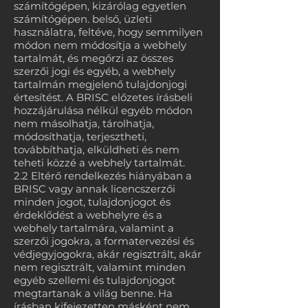
számítógépen, kizárólag egyetlen
számítógépen. belső, üzleti
használatra, feltéve, hogy semmilyen
módon nem módosítja a webhely
tartalmát, és megőrzi az összes
szerzői jogi és egyéb, a webhely
tartalmán megjelenő tulajdonjogi
értesítést. A BRISC előzetes írásbeli
hozzájárulása nélkül egyéb módon
nem másolhatja, tárolhatja,
módosíthatja, terjesztheti,
továbbíthatja, elküldheti és nem
teheti közzé a webhely tartalmát.
2.2 Eltérő rendelkezés hiányában a
BRISC vagy annak licencszerzői
minden jogot, tulajdonjogot és
érdeklődést a webhelyre és a
webhely tartalmára, valamint a
szerzői jogokra, a formatervezési és
védjegyjogokra, akár regisztrált, akár
nem regisztrált, valamint minden
egyéb szellemi és tulajdonjogot
megtartanak a világ benne. Ha
írásban kifejezetten másként nem