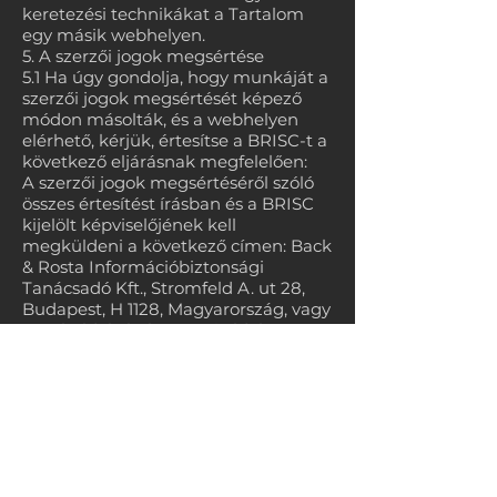
keretezési technikákat a Tartalom
egy másik webhelyen.
5. A szerzői jogok megsértése
5.1 Ha úgy gondolja, hogy munkáját a
szerzői jogok megsértését képező
módon másolták, és a webhelyen
elérhető, kérjük, értesítse a BRISC-t a
következő eljárásnak megfelelően:
A szerzői jogok megsértéséről szóló
összes értesítést írásban és a BRISC
kijelölt képviselőjének kell
megküldeni a következő címen: Back
& Rosta Információbiztonsági
Tanácsadó Kft., Stromfeld A. ut 28,
Budapest, H 1128, Magyarország, vagy
a weboldal elérhetőségi oldalán
keresztül. Minden értesítésnek
tartalmaznia kell a következő
információkat:
1. Az állítólag megsértett kizárólagos
jog tulajdonosának nevében eljárni
felhatalmazott személy fizikai vagy
elektronikus aláírása;