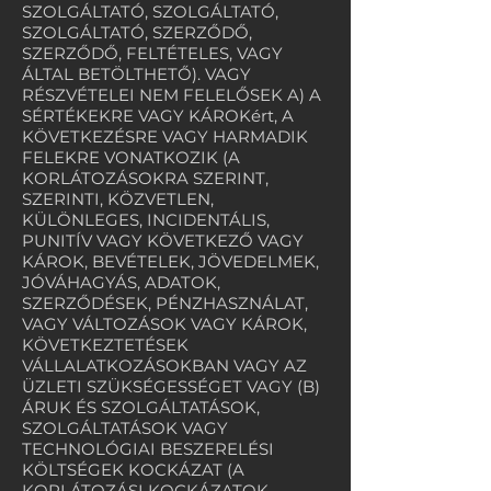
SZOLGÁLTATÓ, SZOLGÁLTATÓ,
SZOLGÁLTATÓ, SZERZŐDŐ,
SZERZŐDŐ, FELTÉTELES, VAGY
ÁLTAL BETÖLTHETŐ). VAGY
RÉSZVÉTELEI NEM FELELŐSEK A) A
SÉRTÉKEKRE VAGY KÁROKért, A
KÖVETKEZÉSRE VAGY HARMADIK
FELEKRE VONATKOZIK (A
KORLÁTOZÁSOKRA SZERINT,
SZERINTI, KÖZVETLEN,
KÜLÖNLEGES, INCIDENTÁLIS,
PUNITÍV VAGY KÖVETKEZŐ VAGY
KÁROK, BEVÉTELEK, JÖVEDELMEK,
JÓVÁHAGYÁS, ADATOK,
SZERZŐDÉSEK, PÉNZHASZNÁLAT,
VAGY VÁLTOZÁSOK VAGY KÁROK,
KÖVETKEZTETÉSEK
VÁLLALATKOZÁSOKBAN VAGY AZ
ÜZLETI SZÜKSÉGESSÉGET VAGY (B)
ÁRUK ÉS SZOLGÁLTATÁSOK,
SZOLGÁLTATÁSOK VAGY
TECHNOLÓGIAI BESZERELÉSI
KÖLTSÉGEK KOCKÁZAT (A
KORLÁTOZÁSI KOCKÁZATOK