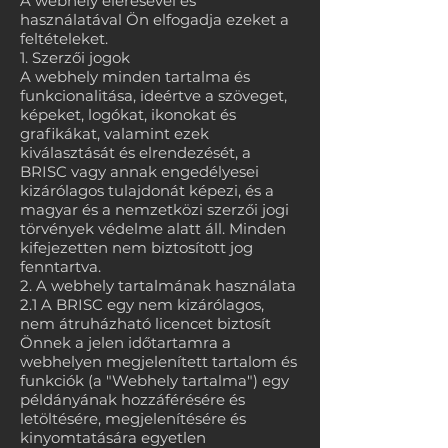
A webhely elérésével és
használatával Ön elfogadja ezeket a
feltételeket.
1. Szerzői jogok
A webhely minden tartalma és
funkcionalitása, ideértve a szöveget,
képeket, logókat, ikonokat és
grafikákat, valamint ezek
kiválasztását és elrendezését, a
BRISC vagy annak engedélyesei
kizárólagos tulajdonát képezi, és a
magyar és a nemzetközi szerzői jogi
törvények védelme alatt áll. Minden
kifejezetten nem biztosított jog
fenntartva.
2. A webhely tartalmának használata
2.1 A BRISC egy nem kizárólagos,
nem átruházható licencet biztosít
Önnek a jelen időtartamra a
webhelyen megjelenített tartalom és
funkciók (a "Webhely tartalma") egy
példányának hozzáférésére és
letöltésére, megjelenítésére és
kinyomtatására egyetlen