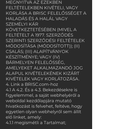
MEGNYITVA AZ EZEKBEN
FELTÉTELEKBEN KIVÉTELI, VAGY
KORLÁSA A BRISC FELELŐSSÉGET A
HALADÁS ÉS A HALÁL VAGY
SZEMÉLYI KÁR
KÖVETKEZTETÉSÉBEN (MIVEL A
FELTÉTELT A 1977. SZERZŐDÉS
SZERINTI SZERZŐDÉSI FELTÉTELEK
MÓDOSÍTÁSA (MÓDOSÍTOTT)); (II)
CSALÁS; (III) ALAPÍTVÁNYOK
KÉSZÍTMÉNYE; VAGY (IV)
BÁRMELYEN FELELŐSSÉG,
AMELYEKET ALKALMAZANDÓ JOG
ALAPUL KIVÉTELEKÉNEK KIZÁRT
KIVÉTELEK VAGY KORLÁTOZÁSA.
4. Link a BRISC.com-hoz
4.1 A 4.2. És a 4.3. Bekezdésekre is
figyelemmel, a saját webhelyéről a
weboldal kezdőlapjára mutató
hivatkozást is felvehet, feltéve, hogy
egyetlen olyan webhelyről sem állít
elő linket, amely:
4.1.1 megismétli a Tartalmat;