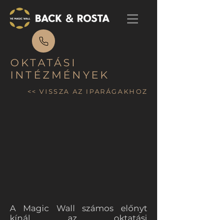
OKTATÁSI
INTÉZMÉNYEK
<< VISSZA AZ IPARÁGAKHOZ
A Magic Wall számos előnyt
kínál az oktatási