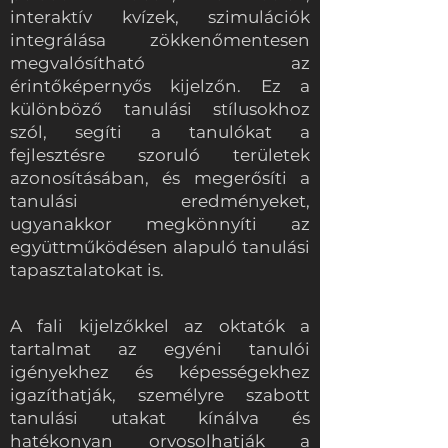
interaktív kvízek, szimulációk
integrálása zökkenőmentesen
megvalósítható az
érintőképernyős kijelzőn. Ez a
különböző tanulási stílusokhoz
szól, segíti a tanulókat a
fejlesztésre szoruló területek
azonosításában, és megerősíti a
tanulási eredményeket,
ugyanakkor megkönnyíti az
együttműködésen alapuló tanulási
tapasztalatokat is.
A fali kijelzőkkel az oktatók a
tartalmat az egyéni tanulói
igényekhez és képességekhez
igazíthatják, személyre szabott
tanulási utakat kínálva és
hatékonyan orvosolhatják a