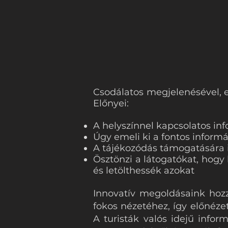
Csodálatos megjelenésével, e
Előnyei:
A helyszínnel kapcsolatos i
Úgy emeli ki a fontos inform
A tájékozódás támogatására i
Ösztönzi a látogatókat, hogy
és letölthessék azokat
Innovatív megoldásaink hozzá
fokos nézetéhez, így előnéze
A turisták valós idejű inform