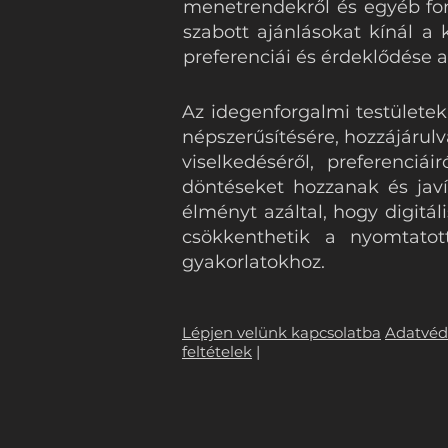
menetrendekről és egyéb font
szabott ajánlásokat kínál a 
preferenciái és érdeklődése 
Az idegenforgalmi testületek 
népszerűsítésére, hozzájárul
viselkedéséről, preferenciá
döntéseket hozzanak és javít
élményt azáltal, hogy digitál
csökkenthetik a nyomtatott
gyakorlatokhoz.
Lépjen velünk kapcsolatba
Adatvé
feltételek
|