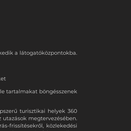
zkedik a látogatóközpontokba.
ket
féle tartalmakat böngésszenek
pszerű turisztikai helyek 360
 az utazások megtervezésében.
s-frissítésekről, közlekedési