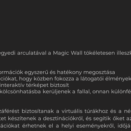
gyedi arculatával a Magic Wall tökéletesen illes
nformációk egyszerű és hatékony megosztása
ációkat, hogy közben fokozza a látogatói élménye
nteraktív térképet biztosít
 kölcsönhatásba kerüljenek a fallal, onnan külön
férést biztosítanak a virtuális túrákhoz és a né
tet készítenek a desztinációkról, és segítik őket
ációkat érhetnek el a helyi eseményekről, időjárá