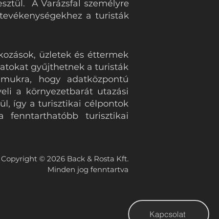
esztül. A Varázsfal személyre
s tevékenységekhez a turisták
lkozások, üzletek és éttermek
atokat gyűjthetnek a turisták
számukra, hogy adatközpontú
veli a környezetbarát utazási
l, így a turisztikai célpontok
fenntarthatóbb turisztikai
Copyright © 2026 Back & Rosta Kft.
Minden jog fenntartva
Kapcsolat