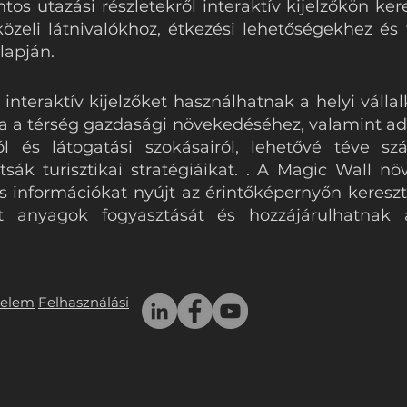
os utazási részletekről interaktív kijelzőkön ker
közeli látnivalókhoz, étkezési lehetőségekhez é
alapján.
interaktív kijelzőket használhatnak a helyi válla
va a térség gazdasági növekedéséhez, valamint ad
iról és látogatási szokásairól, lehetővé téve 
sák turisztikai stratégiáikat. . A Magic Wall nö
is információkat nyújt az érintőképernyőn keresztü
 anyagok fogyasztását és hozzájárulhatnak a 
delem
Felhasználási