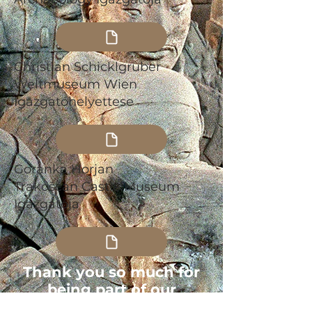
Christian Schicklgruber
Weltmuseum Wien
Igazgatóhelyettese
Goranka Horjan
Trakošćan Castle Museum
Igazgatója
Thank you so much for
being part of our
conference.