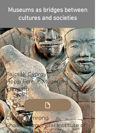
Museums as bridges between
cultures and societies
Fajcsák Györgyi
Hopp Ferenc Múzeum,
Igazgató
Chong Jianrong
Shaanxi Provincial Institute of
Archaeology Igazgatója