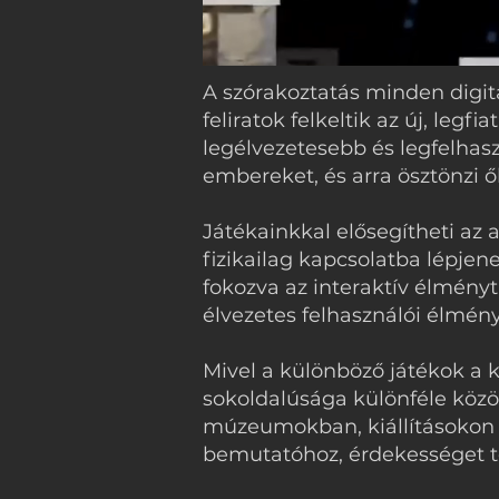
A szórakoztatás minden digitá
feliratok felkeltik az új, leg
legélvezetesebb és legfelhas
embereket, és arra ösztönzi ő
Játékainkkal elősegítheti az a
fizikailag kapcsolatba lépjen
fokozva az interaktív élményt
élvezetes felhasználói élmény
Mivel a különböző játékok a k
sokoldalúsága különféle közö
múzeumokban, kiállításokon v
bemutatóhoz, érdekességet te