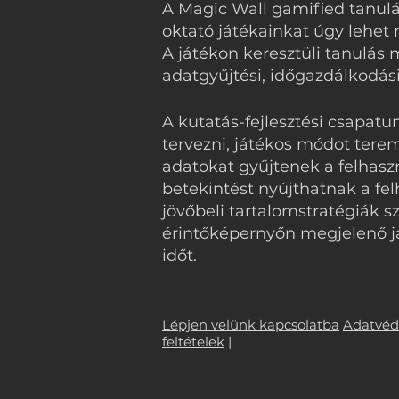
A Magic Wall gamified tanulá
oktató játékainkat úgy lehet
A játékon keresztüli tanulás 
adatgyűjtési, időgazdálkodási
A kutatás-fejlesztési csapat
tervezni, játékos módot tere
adatokat gyűjtenek a felhaszn
betekintést nyújthatnak a fe
jövőbeli tartalomstratégiák s
érintőképernyőn megjelenő já
időt.
Lépjen velünk kapcsolatba
Adatvé
feltételek
|