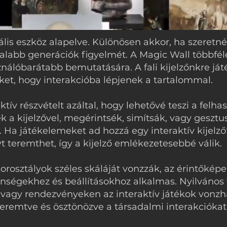
lis eszköz alapelve. Különösen akkor, ha szeretné
fiatalabb generációk figyelmét. A Magic Wall többfé
ználóbarátabb bemutatására. A fali kijelzőnkre já
ket, hogy interakcióba lépjenek a tartalommal.
ktív részvételt azáltal, hogy lehetővé teszi a fel
ek a kijelzővel, megérintsék, simítsák, vagy geszt
. Ha játékelemeket ad hozzá egy interaktív kijelzőf
t teremthet, így a kijelző emlékezetesebbé válik.
orosztályok széles skáláját vonzzák, az érintőkép
nségekhez és beállításokhoz alkalmas. Nyilvános 
agy rendezvényeken az interaktív játékok vonzha
remtve és ösztönözve a társadalmi interakciókat