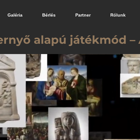
Galéria
Bérlés
Partner
Rólunk
rnyő alapú játékmód – 