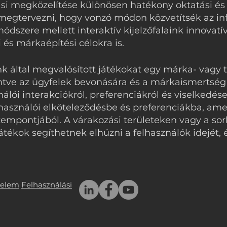
si megközelítése különösen hatékony oktatási és
 megtervezni, hogy vonzó módon közvetítsék az in
módszere mellett interaktív kijelzőfalaink innova
 és márkaépítési célokra is.
unk által megvalósított játékokat egy márka- vagy
mtve az ügyfelek bevonására és a márkaismertség 
álói interakciókról, preferenciákról és viselkedés
lhasználói elköteleződésbe és preferenciákba, am
zempontjából. A várakozási területeken vagy a so
tékok segíthetnek elhúzni a felhasználók idejét, 
delem
Felhasználási