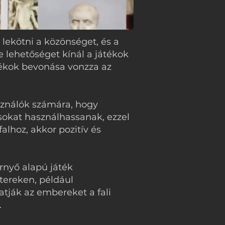
 lekötni a közönséget, és a
le lehetőséget kínál a játékok
tékok bevonása vonzza az
használók számára, hogy
usokat használhassanak, ezzel
alhoz, akkor pozitív és
ernyő alapú játék
tereken, például
tják az embereket a fali
.