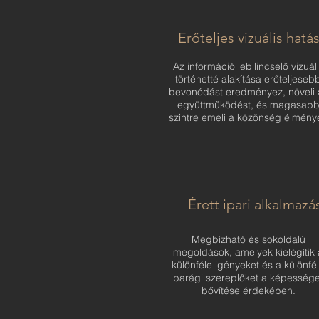
Erőteljes vizuális hatá
Az információ lebilincselő vizuál
történetté alakítása erőteljeseb
bevonódást eredményez, növeli 
együttműködést, és magasab
szintre emeli a közönség élményé
Érett ipari alkalmazá
Megbízható és sokoldalú
megoldások, amelyek kielégítik 
különféle igényeket és a különfé
iparági szereplőket a képesség
bővítése érdekében.