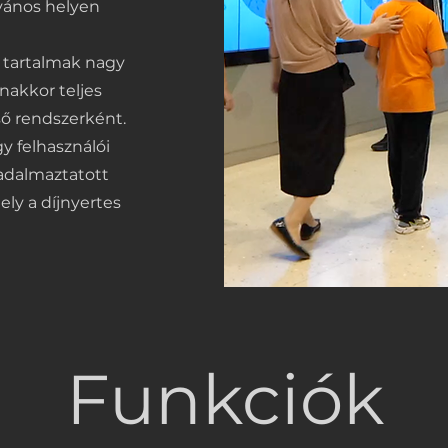
lvános helyen
s tartalmak nagy
nakkor teljes
ő rendszerként.
y felhasználói
badalmaztatott
ely a díjnyertes
Funkciók