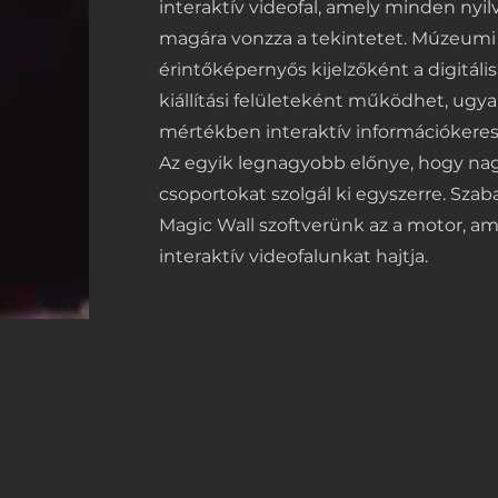
interaktív videofal, amely minden nyi
magára vonzza a tekintetet. Múzeumi
érintőképernyős kijelzőként a digitáli
kiállítási felületeként működhet, ugya
mértékben interaktív információkeres
Az egyik legnagyobb előnye, hogy nag
csoportokat szolgál ki egyszerre. Sza
Magic Wall szoftverünk az a motor, am
interaktív videofalunkat hajtja.