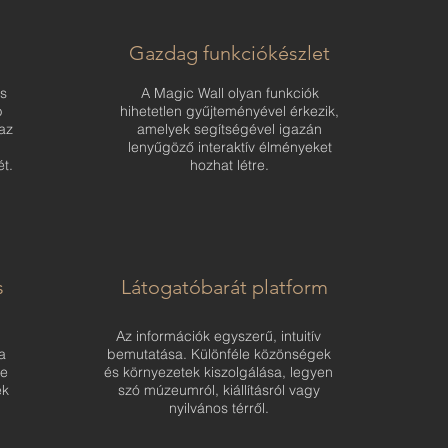
s
Gazdag funkciókészlet
is
A Magic Wall olyan funkciók
b
hihetetlen gyűjteményével érkezik,
az
amelyek segítségével igazán
b
lenyűgöző interaktív élményeket
t.
hozhat létre.
s
Látogatóbarát platform
Az információk egyszerű, intuitív
a
bemutatása. Különféle közönségek
le
és környezetek kiszolgálása, legyen
ek
szó múzeumról, kiállításról vagy
nyilvános térről.