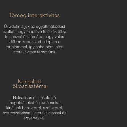
Tömeg interaktivitás
Újradefiniáljuk az együttműködést
azáltal, hogy lehetővé tesszük több
felhasználó számára, hogy valós
időben kapcsolatba lépjen a
tartalommal, így soha nem látott
interaktivitást teremtünk.
Komplett
ökoszisztéma
Holisztikus és sokoldalú
megoldásokat és tanácsokat
kínálunk hardverrel, szoftverrel,
testreszabással, interaktivitással és
egyebekkel.