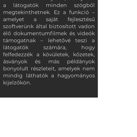
a látogatók minden szögből
megtekinthetnek. Ez a funkció –
amelyet a saját fejlesztésű
szoftverünk által biztosított vadon
élő dokumentumfilmek és videók
támogatnak – lehetővé teszi a
látogatók számára, hogy
felfedezzék a kövületek, kőzetek,
ásványok és más példányok
bonyolult részleteit, amelyek nem
mindig láthatók a hagyományos
kijelzőkön.
Felelősségteljes és csúcstechnikai
eszközként a Varázsfal hatékonyan
szolgálhat fontos társadalmi
célokat is: a múzeumi fali
bemutatóval felkeltheti az
érdeklődést és felhívhatja a