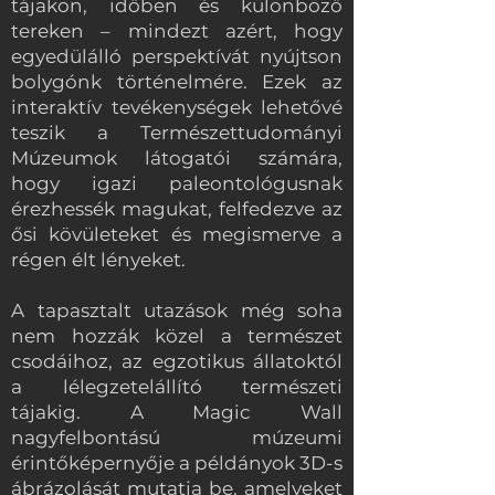
tájakon, időben és különböző
tereken – mindezt azért, hogy
egyedülálló perspektívát nyújtson
bolygónk történelmére. Ezek az
interaktív tevékenységek lehetővé
teszik a Természettudományi
Múzeumok látogatói számára,
hogy igazi paleontológusnak
érezhessék magukat, felfedezve az
ősi kövületeket és megismerve a
régen élt lényeket.
A tapasztalt utazások még soha
nem hozzák közel a természet
csodáihoz, az egzotikus állatoktól
a lélegzetelállító természeti
tájakig. A Magic Wall
nagyfelbontású múzeumi
érintőképernyője a példányok 3D-s
ábrázolását mutatja be, amelyeket