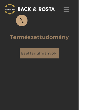
Természettudomány
Esettanulmányok