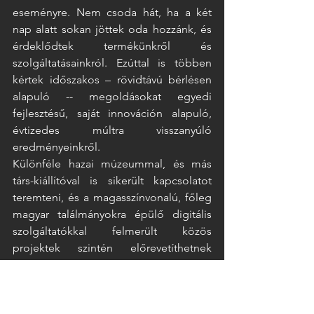
eseményre. Nem csoda hát, ha a két 
nap alatt sokan jöttek oda hozzánk, és 
érdeklődtek termékünkről és 
szolgáltatásainkról. Ezúttal is többen 
kértek időszakos – rövidtávú bérlésen 
alapuló -- megoldásokat egyedi 
fejlesztésű, saját innováción alapuló, 
évtizedes múltra visszanyúló 
eredményeinkről.  
Különféle hazai múzeummal, és más 
társ-kiállítóval is sikerült kapcsolatot 
teremteni, és a magasszínvonalú, főleg 
magyar találmányokra épülő digitális 
szolgáltatókkal felmerült közös 
projektek szintén előrevetíthetnek 
újabb együttműködést is a Back és 
Rosta kft. számára. Ugyanakkor az 
esemény lehetőséget adott arra is, 