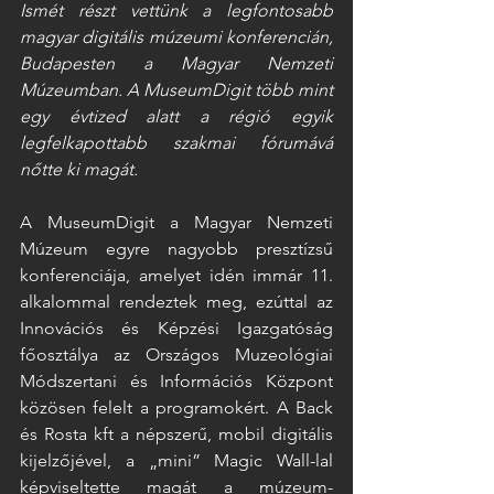
Ismét részt vettünk a legfontosabb 
magyar digitális múzeumi konferencián, 
Budapesten a Magyar Nemzeti 
Múzeumban. A MuseumDigit több mint 
egy évtized alatt a régió egyik 
legfelkapottabb szakmai fórumává 
nőtte ki magát. 
A MuseumDigit a Magyar Nemzeti 
Múzeum egyre nagyobb presztízsű 
konferenciája, amelyet idén immár 11. 
alkalommal rendeztek meg, ezúttal az 
Innovációs és Képzési Igazgatóság 
főosztálya az Országos Muzeológiai 
Módszertani és Információs Központ 
közösen felelt a programokért. A Back 
és Rosta kft a népszerű, mobil digitális 
kijelzőjével, a „mini” Magic Wall-lal 
képviseltette magát a múzeum-