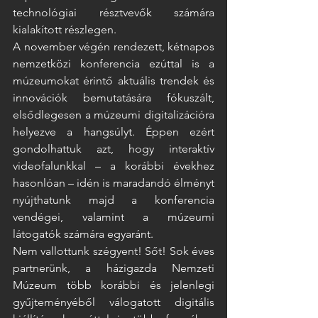
technológiai résztvevők számára 
kialakított részlegen.  
A november végén rendezett, kétnapos 
nemzetközi konferencia ezúttal is a 
múzeumokat érintő aktuális trendek és 
innovációk bemutatására fókuszált, 
elsődlegesen a múzeumi digitalizációra 
helyezve a hangsúlyt. Éppen ezért 
gondolhattuk azt, hogy interaktív 
videofalunkkal – a korábbi évekhez 
hasonlóan – idén is maradandó élményt 
nyújthatunk majd a konferencia 
vendégei, valamint a múzeumi 
látogatók számára egyaránt. 
Nem vallottunk szégyent! Sőt! Sok éves 
partnerünk, a házigazda Nemzeti 
Múzeum több korábbi és jelenlegi 
gyűjteményéből válogatott digitális 