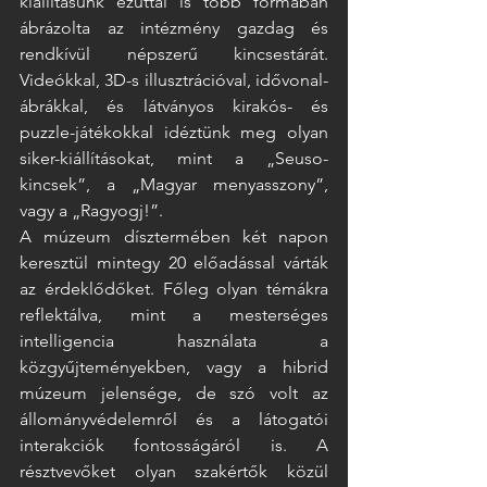
kiállításunk ezúttal is több formában 
ábrázolta az intézmény gazdag és 
rendkívül népszerű kincsestárát. 
Videókkal, 3D-s illusztrációval, idővonal-
ábrákkal, és látványos kirakós- és 
puzzle-játékokkal idéztünk meg olyan 
siker-kiállításokat, mint a „Seuso-
kincsek”, a „Magyar menyasszony”, 
vagy a „Ragyogj!”.  
A múzeum dísztermében két napon 
keresztül mintegy 20 előadással várták 
az érdeklődőket. Főleg olyan témákra 
reflektálva, mint a mesterséges 
intelligencia használata a 
közgyűjteményekben, vagy a hibrid 
múzeum jelensége, de szó volt az 
állományvédelemről és a látogatói 
interakciók fontosságáról is. A 
résztvevőket olyan szakértők közül 