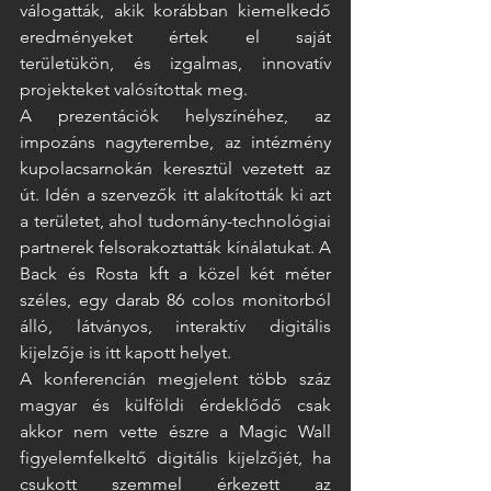
válogatták, akik korábban kiemelkedő 
eredményeket értek el saját 
területükön, és izgalmas, innovatív 
projekteket valósítottak meg.  
A prezentációk helyszínéhez, az 
impozáns nagyterembe, az intézmény 
kupolacsarnokán keresztül vezetett az 
út. Idén a szervezők itt alakították ki azt 
a területet, ahol tudomány-technológiai 
partnerek felsorakoztatták kínálatukat. A 
Back és Rosta kft a közel két méter 
széles, egy darab 86 colos monitorból 
álló, látványos, interaktív digitális 
kijelzője is itt kapott helyet.  
A konferencián megjelent több száz 
magyar és külföldi érdeklődő csak 
akkor nem vette észre a Magic Wall 
figyelemfelkeltő digitális kijelzőjét, ha 
csukott szemmel érkezett az 